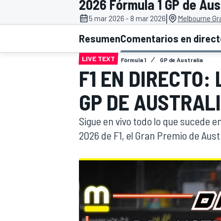
2026 Fórmula 1 GP de Aus
|
5 mar 2026 - 8 mar 2026
Melbourne Gra
INDYCAR
WRC
Resumen
Comentarios en direc
LIVE TEXT
Fórmula 1
GP de Australia
F1 EN DIRECTO:
GP DE AUSTRALI
Sigue en vivo todo lo que sucede e
2026 de F1, el Gran Premio de Aust
WEC
FÓRMULA E