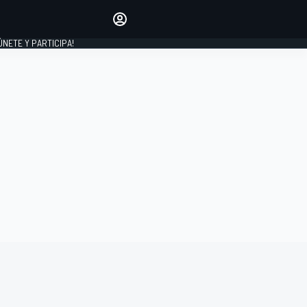
Haz que tu voz se escuche
comentando los artículos
 ÚNETE Y PARTICIPA!
INICIAR SESIÓN
EDICIÓN
ESPAÑA