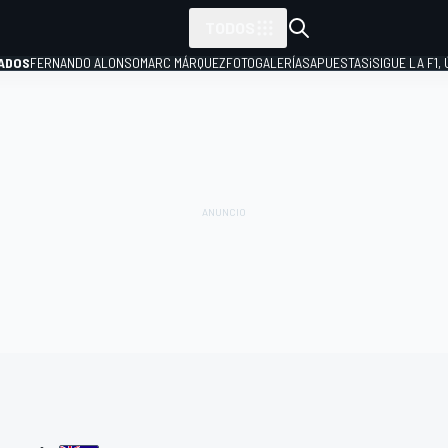
TODOS
ADOS
FERNANDO ALONSO
MARC MÁRQUEZ
FOTOGALERÍAS
APUESTAS
¡SIGUE LA F1,
P