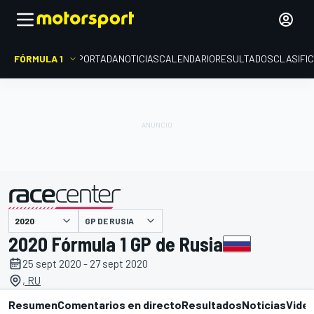
FÓRMULA 1
PORTADA
NOTICIAS
CALENDARIO
RESULTADOS
CLASIFI
presentado por
GP DE RUSIA
2020 Fórmula 1 GP de Rusia
25 sept 2020 - 27 sept 2020
, RU
Resumen
Comentarios en directo
Resultados
Noticias
Vide