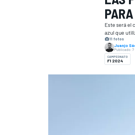
PARA
INDYCAR
WRC
Este será el 
azul que util
11 fotos
Juanjo Sá
Publicado:
7
CAMPEONATO
F1 2024
WEC
FÓRMULA E