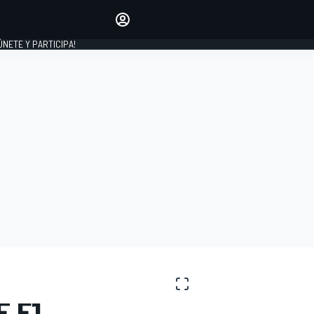
Haz que tu voz se escuche
comentando los artículos
 ÚNETE Y PARTICIPA!
INICIAR SESIÓN
EDICIÓN
ESPAÑA
E F1