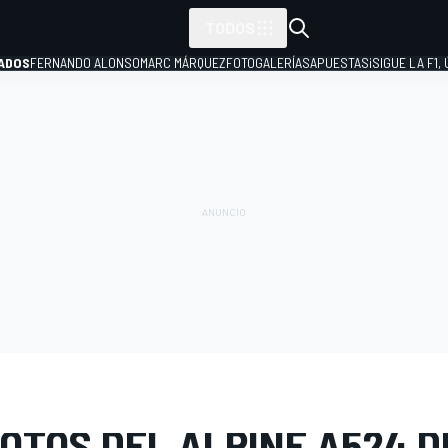
TODOS
ADOS
FERNANDO ALONSO
MARC MÁRQUEZ
FOTOGALERÍAS
APUESTAS
¡SIGUE LA F1,
P
E FOTOS
Fórmula 1
Presentación de Alpine para la F1 2024
OTOS DEL ALPINE A524 D