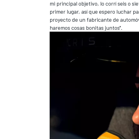
mi principal objetivo, lo corrí seis o 
primer lugar, así que espero luchar p
proyecto de un fabricante de automóvi
haremos cosas bonitas juntos".
MÁS CATEGORÍAS