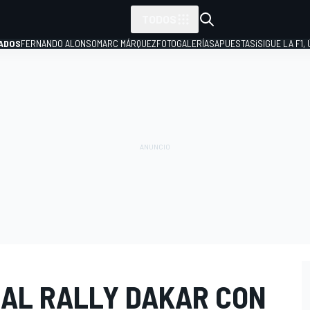
TODOS
ADOS
FERNANDO ALONSO
MARC MÁRQUEZ
FOTOGALERÍAS
APUESTAS
¡SIGUE LA F1,
P
 AL RALLY DAKAR CON