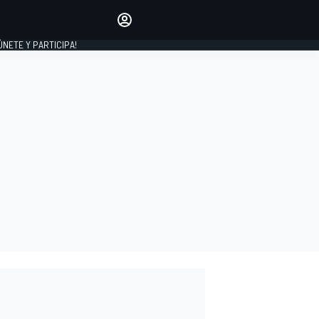
Haz que tu voz se escuche
comentando los artículos
 ÚNETE Y PARTICIPA!
INICIAR SESIÓN
EDICIÓN
ESPAÑA