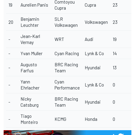
Comtoyou
19
Aurelien Panis
Cupra
23
Cupra
Benjamin
SLR
20
Volkswagen
23
Leuchter
Volkswagen
Jean-Karl
-
WRT
Audi
19
Vernay
-
Yvan Muller
Cyan Racing
Lynk & Co
14
Augusto
BRC Racing
-
Hyundai
13
Farfus
Team
Yann
Cyan
-
Lynk & Co
0
Ehrlacher
Performance
Nicky
BRC Racing
-
Hyundai
0
Catsburg
Team
Tiago
-
KCMG
Honda
0
Monteiro