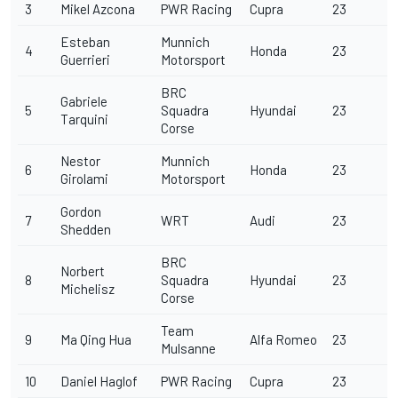
3
Mikel Azcona
PWR Racing
Cupra
23
Esteban
Munnich
4
Honda
23
Guerrieri
Motorsport
BRC
Gabriele
5
Squadra
Hyundai
23
Tarquini
Corse
Nestor
Munnich
6
Honda
23
Girolami
Motorsport
Gordon
7
WRT
Audi
23
Shedden
BRC
Norbert
8
Squadra
Hyundai
23
Michelisz
Corse
Team
9
Ma Qing Hua
Alfa Romeo
23
Mulsanne
10
Daniel Haglof
PWR Racing
Cupra
23