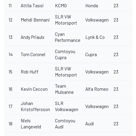
11
Attila Tassi
KCMG
Honda
23
SLR VW
12
Mehdi Bennani
Volkswagen
23
Motorsport
Cyan
13
Andy Priaulx
Lynk & Co
23
Performance
Comtoyou
14
Tom Coronel
Cupra
23
Cupra
SLR VW
15
Rob Huff
Volkswagen
23
Motorsport
Team
16
Kevin Ceccon
Alfa Romeo
23
Mulsanne
Johan
SLR
17
Volkswagen
23
Kristoffersson
Volkswagen
Niels
Comtoyou
18
Audi
23
Langeveld
Audi