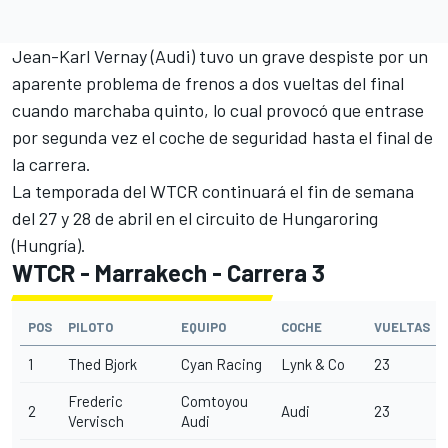
Jean-Karl Vernay (Audi) tuvo un grave despiste por un
aparente problema de frenos a dos vueltas del final
cuando marchaba quinto, lo cual provocó que entrase
por segunda vez el coche de seguridad hasta el final de
la carrera.
La temporada del
WTCR
continuará el fin de semana
del 27 y 28 de abril en el circuito de Hungaroring
(Hungría).
WTCR - Marrakech - Carrera 3
POS
PILOTO
EQUIPO
COCHE
VUELTAS
1
Thed Bjork
Cyan Racing
Lynk & Co
23
Frederic
Comtoyou
2
Audi
23
Vervisch
Audi