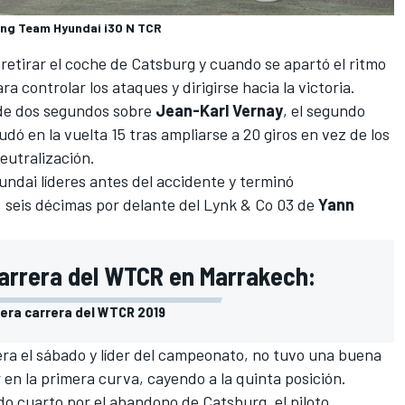
ing Team Hyundai i30 N TCR
retirar el coche de Catsburg y cuando se apartó el ritmo
 controlar los ataques y dirigirse hacia la victoria.
a de dos segundos sobre
Jean-Karl Vernay
, el segundo
udó en la vuelta 15 tras ampliarse a 20 giros en vez de los
neutralización.
ndai líderes antes del accidente y terminó
seis décimas por delante del Lynk & Co 03 de
Yann
carrera del WTCR en Marrakech:
imera carrera del WTCR 2019
era el sábado
y
líder del campeonato
, no tuvo una buena
 en la primera curva, cayendo a la quinta posición.
endo cuarto por el abandono de Catsburg, el piloto