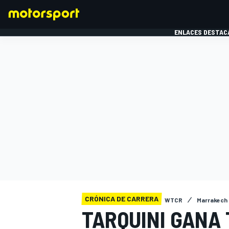
ENLACES DESTAC
FÓRMULA 1
MOTOG
CRÓNICA DE CARRERA
WTCR
Marrakech
TARQUINI GANA