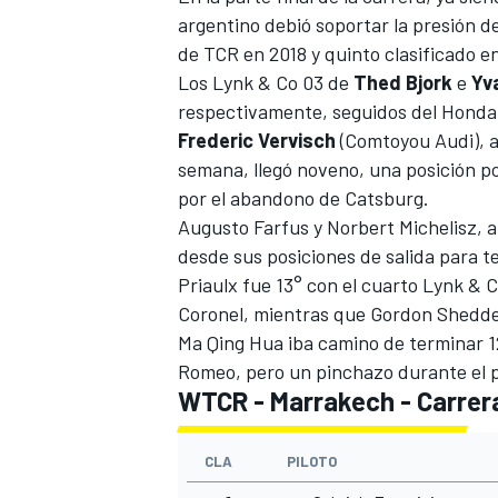
argentino debió soportar la presión d
de TCR en 2018 y quinto clasificado e
Los Lynk & Co 03 de
Thed Bjork
e
Yv
respectivamente, seguidos del Hond
Frederic Vervisch
(Comtoyou Audi),
a
semana
, llegó noveno, una posición p
por el abandono de Catsburg.
Augusto Farfus y Norbert Michelisz,
desde sus posiciones de salida para t
Priaulx fue 13° con el cuarto Lynk &
Coronel, mientras que Gordon Shedden 
Ma Qing Hua iba camino de terminar 1
Romeo, pero un pinchazo durante el p
WTCR - Marrakech - Carrer
CLA
PILOTO