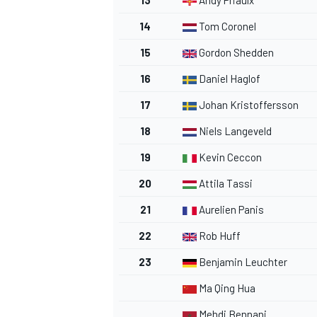
14
Tom Coronel
15
Gordon Shedden
16
Daniel Haglof
17
Johan Kristoffersson
18
Niels Langeveld
19
Kevin Ceccon
20
Attila Tassi
21
Aurelien Panis
22
Rob Huff
23
Benjamin Leuchter
Ma Qing Hua
Mehdi Bennani