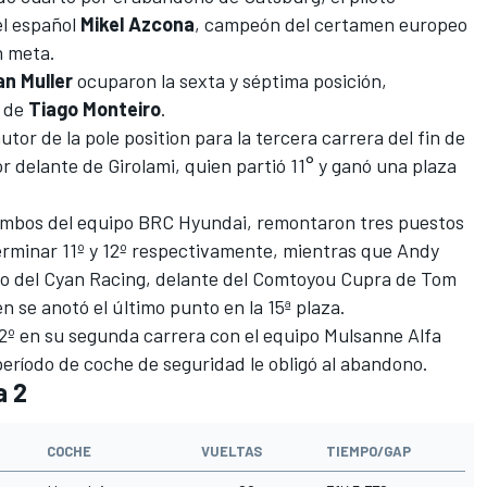
el español
Mikel Azcona
, campeón del certamen europeo
n meta.
an Muller
ocuparon la sexta y séptima posición,
a de
Tiago Monteiro
.
utor de la
pole position para la tercera carrera
del fin de
or delante de Girolami, quien partió 11° y ganó una plaza
 ambos del equipo BRC Hyundai, remontaron tres puestos
erminar 11º y 12º respectivamente, mientras que Andy
 Co del Cyan Racing, delante del Comtoyou Cupra de Tom
se anotó el último punto en la 15ª plaza.
2º en su segunda carrera con el equipo Mulsanne Alfa
eríodo de coche de seguridad le obligó al abandono.
a 2
COCHE
VUELTAS
TIEMPO/GAP