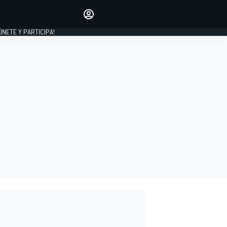
Haz que tu voz se escuche
comentando los artículos
 ÚNETE Y PARTICIPA!
INICIAR SESIÓN
EDICIÓN
ESPAÑA