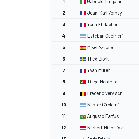
1
Gabriele Tarquini
2
Jean-Karl Vernay
3
Yann Ehrlacher
4
Esteban Guerrieri
5
Mikel Azcona
6
Thed Björk
7
Yvan Muller
8
Tiago Monteiro
9
Frederic Vervisch
10
Nestor Girolami
11
Augusto Farfus
12
Norbert Michelisz
13
Andy Priaulx