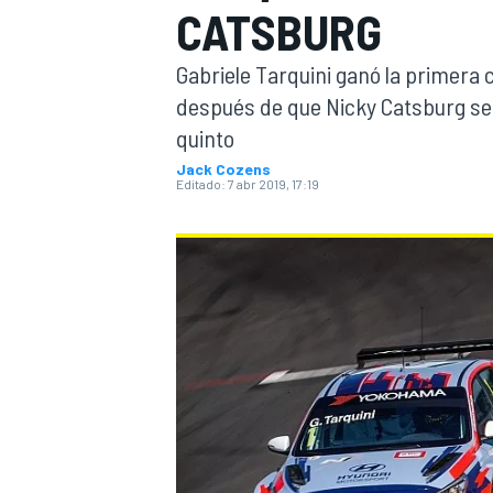
CATSBURG
INDYCAR
WRC
Gabriele Tarquini ganó la primera
después de que Nicky Catsburg se 
quinto
Jack Cozens
Editado:
7 abr 2019, 17:19
WEC
FÓRMULA E