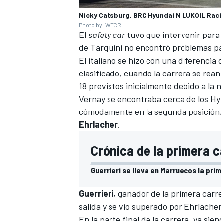
Nicky Catsburg, BRC Hyundai N LUKOIL Rac
Photo by: WTCR
El
safety car
tuvo que intervenir para 
de Tarquini no encontró problemas para
El italiano se hizo con una diferenci
clasificado, cuando la carrera se rean
18 previstos inicialmente debido a la 
Vernay se encontraba cerca de los Hyu
cómodamente en la segunda posición, 
Ehrlacher
.
MÁS CATEGORÍAS
Crónica de la primera 
Guerrieri se lleva en Marruecos la pr
Guerrieri
,
ganador de la
primera carr
salida y se vio superado por Ehrlacher
En la parte final de la carrera, ya si