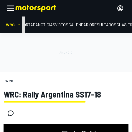
WRC
PORTADA
NOTICIAS
VIDEOS
CALENDARIO
RESULTADOS
CLASIFI
WRC
WRC: Rally Argentina SS17-18