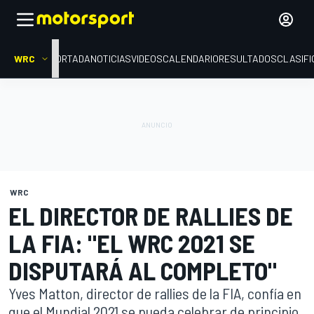
WRC
PORTADA
NOTICIAS
VIDEOS
CALENDARIO
RESULTADOS
CLASIFI
WRC
EL DIRECTOR DE RALLIES DE
LA FIA: "EL WRC 2021 SE
DISPUTARÁ AL COMPLETO"
Yves Matton, director de rallies de la FIA, confía en
que el Mundial 2021 se pueda celebrar de principio