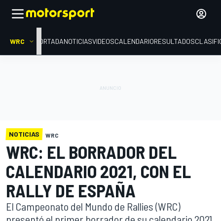
WRC
PORTADA
NOTICIAS
VIDEOS
CALENDARIO
RESULTADOS
CLASIFI
NOTICIAS
WRC
WRC: EL BORRADOR DEL
CALENDARIO 2021, CON EL
RALLY DE ESPAÑA
El Campeonato del Mundo de Rallies (WRC)
presentó el primer borrador de su calendario 2021