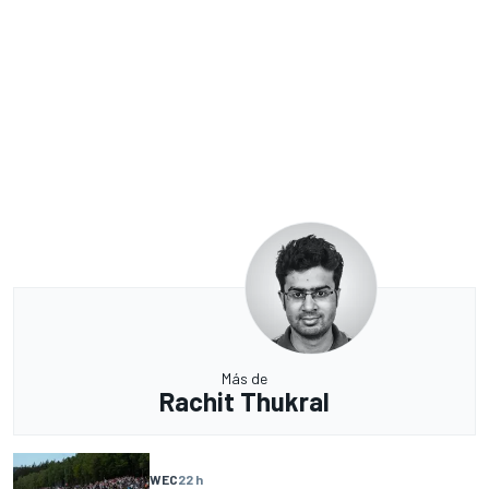
Más de
Rachit Thukral
WEC
22 h