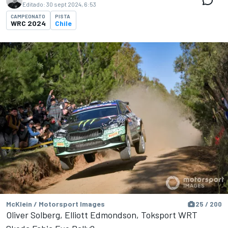
Editado:
30 sept 2024, 6:53
CAMPEONATO
PISTA
WRC 2024
Chile
McKlein / Motorsport Images
25 / 200
Oliver Solberg, Elliott Edmondson, Toksport WRT