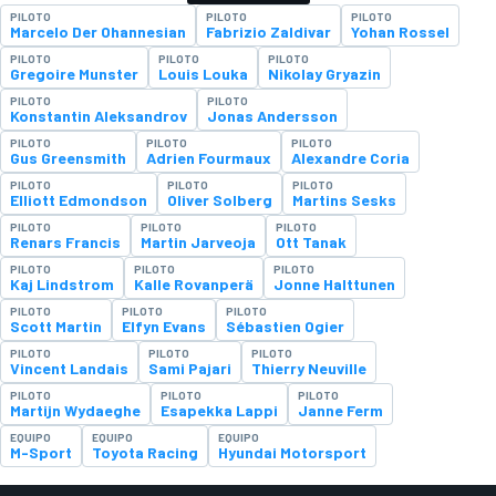
PILOTO
PILOTO
PILOTO
Marcelo Der Ohannesian
Fabrizio Zaldivar
Yohan Rossel
PILOTO
PILOTO
PILOTO
Gregoire Munster
Louis Louka
Nikolay Gryazin
PILOTO
PILOTO
Konstantin Aleksandrov
Jonas Andersson
PILOTO
PILOTO
PILOTO
Gus Greensmith
Adrien Fourmaux
Alexandre Coria
PILOTO
PILOTO
PILOTO
Elliott Edmondson
Oliver Solberg
Martins Sesks
PILOTO
PILOTO
PILOTO
Renars Francis
Martin Jarveoja
Ott Tanak
PILOTO
PILOTO
PILOTO
Kaj Lindstrom
Kalle Rovanperä
Jonne Halttunen
PILOTO
PILOTO
PILOTO
Scott Martin
Elfyn Evans
Sébastien Ogier
PILOTO
PILOTO
PILOTO
Vincent Landais
Sami Pajari
Thierry Neuville
PILOTO
PILOTO
PILOTO
Martijn Wydaeghe
Esapekka Lappi
Janne Ferm
EQUIPO
EQUIPO
EQUIPO
M-Sport
Toyota Racing
Hyundai Motorsport