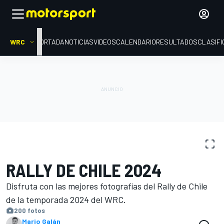
WRC
PORTADA
NOTICIAS
VIDEOS
CALENDARIO
RESULTADOS
CLASIFI
GALERÍAS DE FOTOS
WRC
Rally de Chile
RALLY DE CHILE 2024
Disfruta con las mejores fotografías del Rally de Chile
de la temporada 2024 del WRC.
200 fotos
Mario Galán