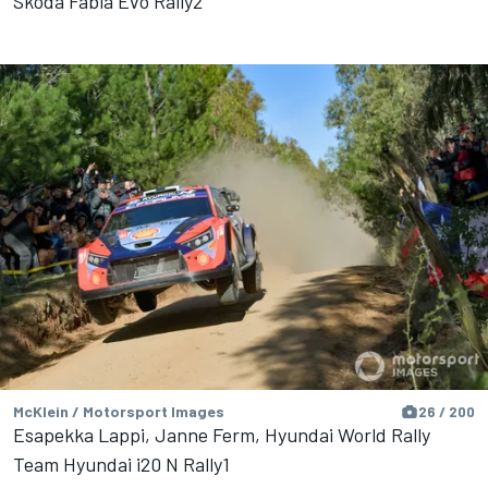
Skoda Fabia Evo Rally2
McKlein / Motorsport Images
26 / 200
Esapekka Lappi, Janne Ferm, Hyundai World Rally
Team Hyundai i20 N Rally1