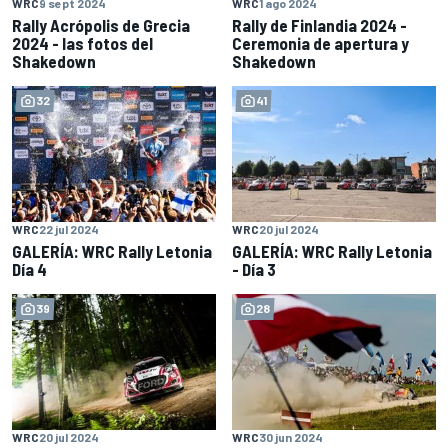
WRC
9 sept 2024
WRC
1 ago 2024
Rally Acrópolis de Grecia
Rally de Finlandia 2024 -
2024 - las fotos del
Ceremonia de apertura y
Shakedown
Shakedown
32
41
WRC
22 jul 2024
WRC
20 jul 2024
GALERÍA: WRC Rally Letonia
GALERÍA: WRC Rally Letonia
Día 4
- Día 3
39
28
WRC
20 jul 2024
WRC
30 jun 2024