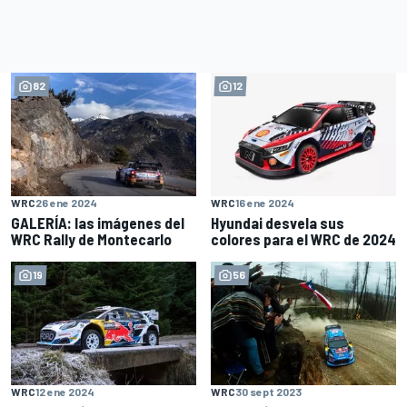
82
12
WRC
26 ene 2024
WRC
16 ene 2024
GALERÍA: las imágenes del
Hyundai desvela sus
WRC Rally de Montecarlo
colores para el WRC de 2024
19
56
WRC
12 ene 2024
WRC
30 sept 2023