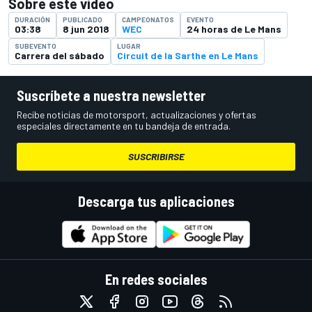
Sobre este vídeo
DURACIÓN
PUBLICADO
CAMPEONATOS
EVENTO
03:38
8 jun 2018
WEC
24 horas de Le Mans
SUBEVENTO
LUGAR
Carrera del sábado
Circuit de la Sarthe en Le Mans
Suscríbete a nuestra newsletter
Recibe noticias de motorsport, actualizaciones y ofertas
especiales directamente en tu bandeja de entrada.
SUSCRIBIRSE
Descarga tus aplicaciones
En redes sociales