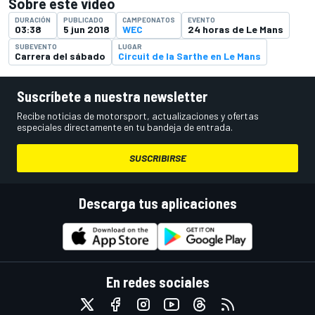
Sobre este vídeo
DURACIÓN
PUBLICADO
CAMPEONATOS
EVENTO
03:38
5 jun 2018
WEC
24 horas de Le Mans
SUBEVENTO
LUGAR
Carrera del sábado
Circuit de la Sarthe en Le Mans
Suscríbete a nuestra newsletter
Recibe noticias de motorsport, actualizaciones y ofertas
especiales directamente en tu bandeja de entrada.
SUSCRIBIRSE
Descarga tus aplicaciones
En redes sociales