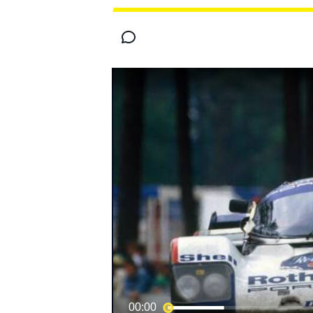
INDYCAR
WRC
WEC
FÓRMULA E
00:00