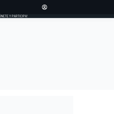
Haz que tu voz se escuche
comentando los artículos
 ÚNETE Y PARTICIPA!
INICIAR SESIÓN
EDICIÓN
ESPAÑA