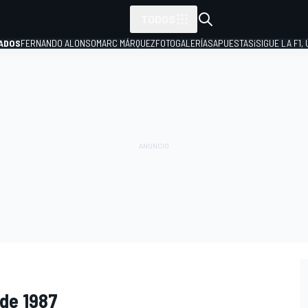
TODOS
ADOS
FERNANDO ALONSO
MARC MÁRQUEZ
FOTOGALERÍAS
APUESTAS
¡SIGUE LA F1,
P
de 1987