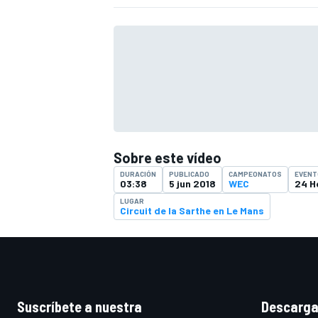
Sobre este vídeo
DURACIÓN
PUBLICADO
CAMPEONATOS
EVENT
03:38
5 jun 2018
WEC
24 H
LUGAR
Circuit de la Sarthe en Le Mans
Suscríbete a nuestra
Descarga