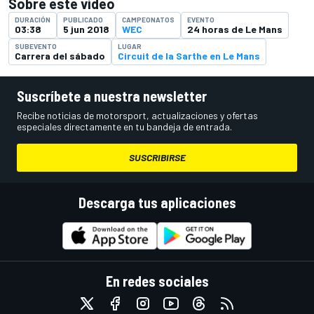
Sobre este vídeo
DURACIÓN
PUBLICADO
CAMPEONATOS
EVENTO
03:38
5 jun 2018
WEC
24 horas de Le Mans
SUBEVENTO
LUGAR
Carrera del sábado
Circuit de la Sarthe en Le Mans
Suscríbete a nuestra newsletter
Recibe noticias de motorsport, actualizaciones y ofertas
especiales directamente en tu bandeja de entrada.
SUSCRIBIRSE
Descarga tus aplicaciones
En redes sociales