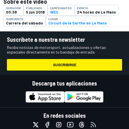
Sobre este vídeo
DURACIÓN
PUBLICADO
CAMPEONATOS
EVENTO
03:38
5 jun 2018
WEC
24 horas de Le Mans
SUBEVENTO
LUGAR
Carrera del sábado
Circuit de la Sarthe en Le Mans
Suscríbete a nuestra newsletter
Recibe noticias de motorsport, actualizaciones y ofertas
especiales directamente en tu bandeja de entrada.
SUSCRIBIRSE
Descarga tus aplicaciones
En redes sociales