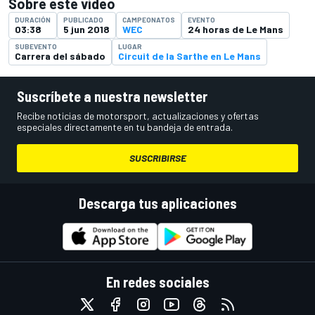
Sobre este vídeo
DURACIÓN
PUBLICADO
CAMPEONATOS
EVENTO
03:38
5 jun 2018
WEC
24 horas de Le Mans
SUBEVENTO
LUGAR
Carrera del sábado
Circuit de la Sarthe en Le Mans
Suscríbete a nuestra newsletter
Recibe noticias de motorsport, actualizaciones y ofertas
especiales directamente en tu bandeja de entrada.
SUSCRIBIRSE
Descarga tus aplicaciones
En redes sociales