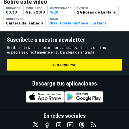
Sobre este vídeo
DURACIÓN
PUBLICADO
CAMPEONATOS
EVENTO
03:38
5 jun 2018
WEC
24 horas de Le Mans
SUBEVENTO
LUGAR
Carrera del sábado
Circuit de la Sarthe en Le Mans
Suscríbete a nuestra newsletter
Recibe noticias de motorsport, actualizaciones y ofertas
especiales directamente en tu bandeja de entrada.
SUSCRIBIRSE
Descarga tus aplicaciones
En redes sociales