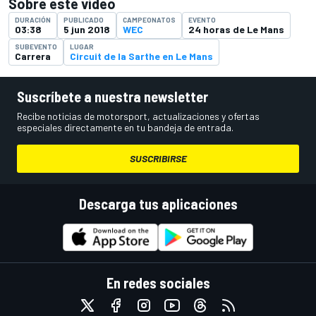
Sobre este vídeo
DURACIÓN
PUBLICADO
CAMPEONATOS
EVENTO
03:38
5 jun 2018
WEC
24 horas de Le Mans
SUBEVENTO
LUGAR
Carrera
Circuit de la Sarthe en Le Mans
Suscríbete a nuestra newsletter
Recibe noticias de motorsport, actualizaciones y ofertas
especiales directamente en tu bandeja de entrada.
SUSCRIBIRSE
Descarga tus aplicaciones
En redes sociales