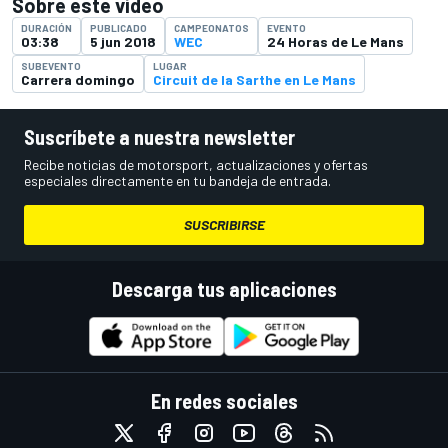
Sobre este vídeo
DURACIÓN
PUBLICADO
CAMPEONATOS
EVENTO
03:38
5 jun 2018
WEC
24 Horas de Le Mans
SUBEVENTO
LUGAR
Carrera domingo
Circuit de la Sarthe en Le Mans
Suscríbete a nuestra newsletter
Recibe noticias de motorsport, actualizaciones y ofertas
especiales directamente en tu bandeja de entrada.
SUSCRIBIRSE
Descarga tus aplicaciones
En redes sociales