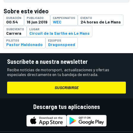
Sobre este vídeo
DURACIÓN
PUBLICADO
CAMPEONATOS
EVENTO
00:54
16 jun 2019
WEC
24 horas de Le Mans
SUBEVENTO
LUGAR
Carrera
Circuit de la Sarthe en Le Mans
PILOTOS
EQUIPOS
Pastor Maldonado
Dragonspeed
Suscríbete a nuestra newsletter
Recibe noticias de motorsport, actualizaciones y ofertas
especiales directamente en tu bandeja de entrada.
SUSCRIBIRSE
Descarga tus aplicaciones