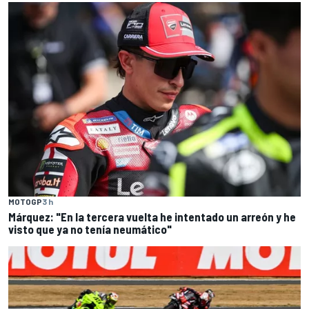
MOTOGP
3 h
Márquez: "En la tercera vuelta he intentado un arreón y he
visto que ya no tenía neumático"