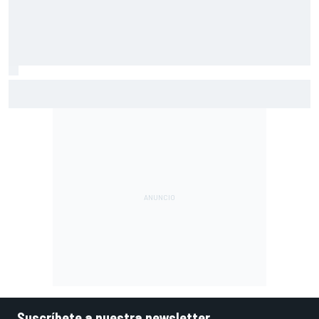
Por qué los progresos "no satisfacen" a Red Bull hasta
darle a Verstappen un coche ganador
Suscríbete a nuestra newsletter