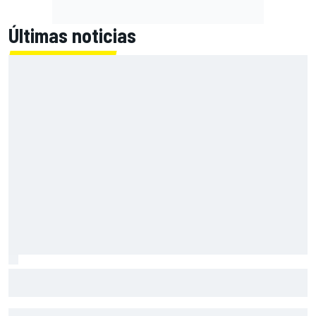
Últimas noticias
Primera mitad de año como equipo oficial: Audi mejoara a
Sauber "en todos los aspectos"