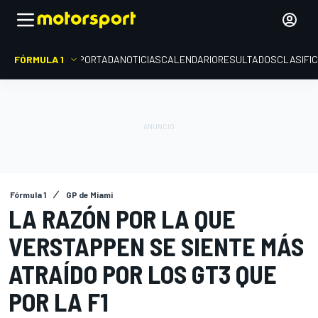
FÓRMULA 1
PORTADA
NOTICIAS
CALENDARIO
RESULTADOS
CLASIFI
Fórmula 1
GP de Miami
LA RAZÓN POR LA QUE
VERSTAPPEN SE SIENTE MÁS
ATRAÍDO POR LOS GT3 QUE
POR LA F1