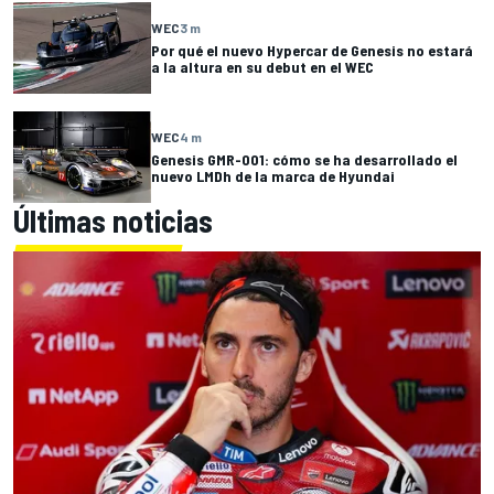
WEC
3 m
Por qué el nuevo Hypercar de Genesis no estará
a la altura en su debut en el WEC
WEC
4 m
Genesis GMR-001: cómo se ha desarrollado el
nuevo LMDh de la marca de Hyundai
Últimas noticias