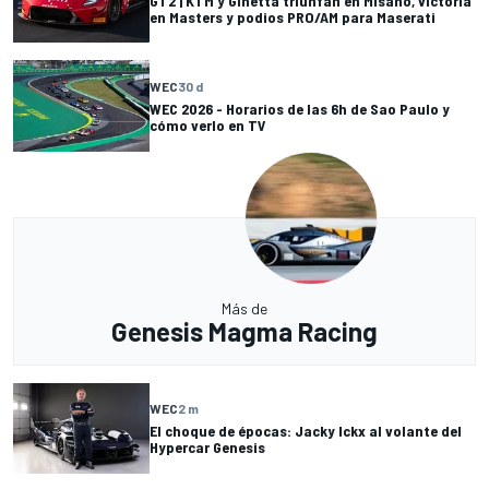
GT2 | KTM y Ginetta triunfan en Misano, victoria
en Masters y podios PRO/AM para Maserati
WEC
30 d
WEC 2026 - Horarios de las 6h de Sao Paulo y
cómo verlo en TV
Más de
Genesis Magma Racing
WEC
2 m
El choque de épocas: Jacky Ickx al volante del
Hypercar Genesis