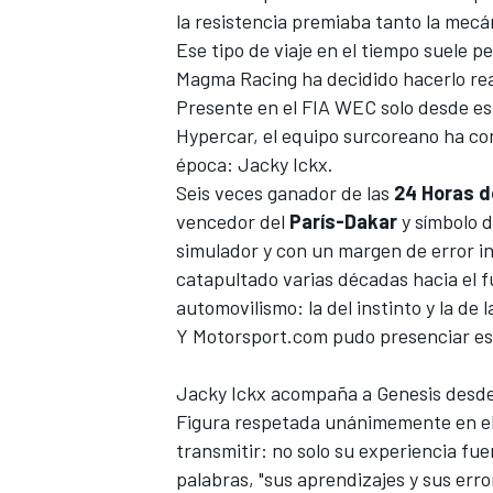
la resistencia premiaba tanto la mec
Ese tipo de viaje en el tiempo suele p
Magma Racing
ha decidido hacerlo rea
Presente en el
FIA WEC
solo desde es
Hypercar, el equipo surcoreano ha co
época:
Jacky Ickx
.
Seis veces ganador de las
24 Horas d
vencedor del
París-Dakar
y símbolo d
simulador y con un margen de error in
catapultado varias décadas hacia el f
automovilismo: la del instinto y la de 
Y
Motorsport.com
pudo presenciar es
Jacky Ickx acompaña a Genesis desde l
Figura respetada unánimemente en el 
transmitir: no solo su experiencia fu
palabras, "sus aprendizajes y sus err