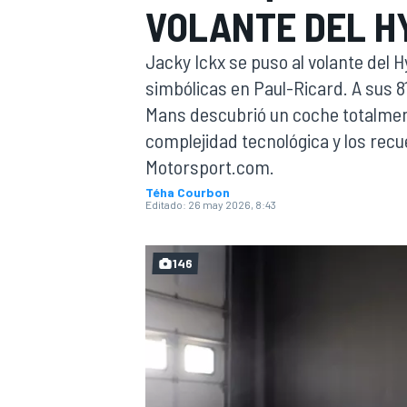
VOLANTE DEL H
INDYCAR
WRC
Jacky Ickx se puso al volante del
simbólicas en Paul-Ricard. A sus 8
Mans descubrió un coche totalment
complejidad tecnológica y los rec
Motorsport.com.
Téha Courbon
Editado:
26 may 2026, 8:43
146
WEC
FÓRMULA E