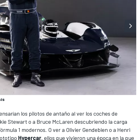
sis
sarían los pilotos de antaño al ver los coches de
kie Stewart
o
a Bruce McLaren
descubriendo la carga
Fórmula 1
modernos. O ver a
Olivier Gendebien
o a
Henri
rototipo
Hypercar
, ellos que vivieron una época en la que