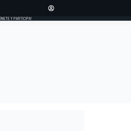
Haz que tu voz se escuche
comentando los artículos
 ÚNETE Y PARTICIPA!
INICIAR SESIÓN
EDICIÓN
ESPAÑA