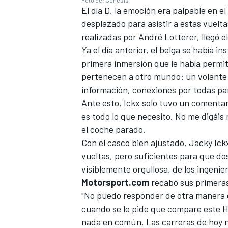
Foto de: Genesis
El día D, la emoción era palpable en e
desplazado para asistir a estas vuelt
realizadas por
André Lotterer
, llegó 
Ya el día anterior, el belga se había i
primera inmersión que le había permi
pertenecen a otro mundo: un volante
información, conexiones por todas pa
Ante esto, Ickx solo tuvo un comentari
es todo lo que necesito. No me digáis 
el coche parado.
Con el casco bien ajustado, Jacky Ickx
vueltas, pero suficientes para que do
visiblemente orgullosa, de los ingenie
Motorsport.com
recabó sus primeras
"No puedo responder de otra manera qu
cuando se le pide que compare este Hy
nada en común. Las carreras de hoy 