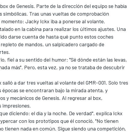
l box de Genesis. Parte de la dirección del equipo se había
as simbólicas. Tras unas vueltas de comprobación
el momento: Jacky Ickx iba a ponerse al volante.
nstalado en la cabina para realizar los últimos ajustes. Una
tido darse cuenta de hasta qué punto estos coches
 repleto de mandos, un salpicadero cargado de
rtes.
o, fiel a su sentido del humor: "Sé dónde están las levas,
nada más". Pero, esta vez, ya no se trataba de descubrir
 salió a dar tres vueltas al volante del GMR-001. Solo tres
s épocas se encontraran bajo la mirada atenta, y
ros y mecánicos de Genesis. Al regresar al box,
 impresiones.
e diciendo: el día y la noche. De verdad". explica Ickx
percar con los prototipos que él conoció. "No tienen
no tienen nada en común. Sigue siendo una competición,