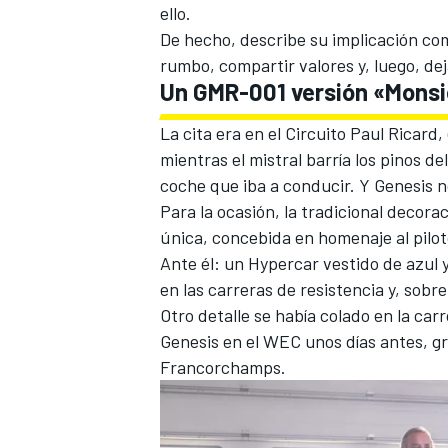
ello.
De hecho, describe su implicación com
rumbo, compartir valores y, luego, de
Un GMR-001 versión «Monsi
La cita era en el
Circuito Paul Ricard
,
mientras el mistral barría los pinos de
coche que iba a conducir. Y Genesis 
Para la ocasión, la tradicional decora
única, concebida en homenaje al pilot
Ante él: un Hypercar vestido de azul y
MÁS CATEGORÍAS
en las carreras de resistencia y, sobre
Otro detalle se había colado en la ca
Genesis en el WEC unos días antes, gr
Francorchamps.