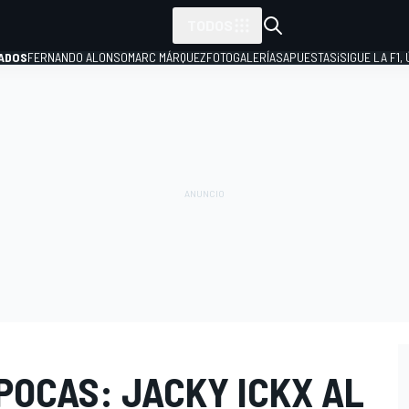
TODOS
ADOS
FERNANDO ALONSO
MARC MÁRQUEZ
FOTOGALERÍAS
APUESTAS
¡SIGUE LA F1,
P
POCAS: JACKY ICKX AL