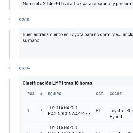
Meten el #26 de G-Drive al box para repararlo ¡y perderá 
03:10
Buen entrenamiento en Toyota para no dormirse... ¡inclu
su mano
03:04
Clasificación LMP1 tras 18 horas
POS
#
EQUIPO
CAT.
COCHE
TOYOTA GAZOO
1
7
P1
Toyota TS05
RACINGCONWAY Mike
Hybrid
TOYOTA GAZOO