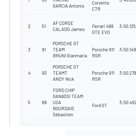
Corvette
GARCIA Antonio
C7.R
AF CORSE
2
51
Ferrari 488
3:50.125
CALADO James
GTE EVO
PORSCHE GT
3
91
TEAM
Porsche 911
3:50.149
BRUNI Gianmaria
RSR
PORSCHE GT
4
93
TEAMT
Porsche 911
3:50.27
ANDY Nick
RSR
FORD CHIP
GANASSI TEAM
5
68
USA
3:50.49
Ford GT
BOURDAIS
Sébastien