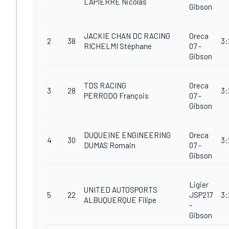
LAPIERRE Nicolas
Gibson
JACKIE CHAN DC RACING
Oreca
2
38
3:
RICHELMI Stéphane
07 -
Gibson
TDS RACING
Oreca
3
28
3:
PERRODO François
07 -
Gibson
DUQUEINE ENGINEERING
Oreca
4
30
3:
DUMAS Romain
07 -
Gibson
Ligier
UNITED AUTOSPORTS
5
22
JSP217
3:
ALBUQUERQUE Filipe
-
Gibson