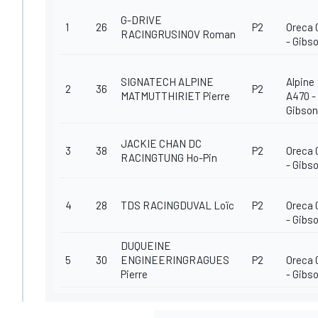
G-DRIVE
1
26
P2
Oreca 
RACINGRUSINOV Roman
- Gibs
SIGNATECH ALPINE
Alpine
2
36
P2
MATMUTTHIRIET Pierre
A470 -
Gibson
JACKIE CHAN DC
3
38
P2
Oreca 
RACINGTUNG Ho-Pin
- Gibs
4
28
TDS RACINGDUVAL Loïc
P2
Oreca 
- Gibs
DUQUEINE
5
30
ENGINEERINGRAGUES
P2
Oreca 
Pierre
- Gibs