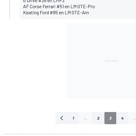
G Drive #26 en LMP2
AF Corse Ferrari #51 en LM GTE-Pro
Keating Ford #85 en LM GTE-Am
1
...
2
3
4
..