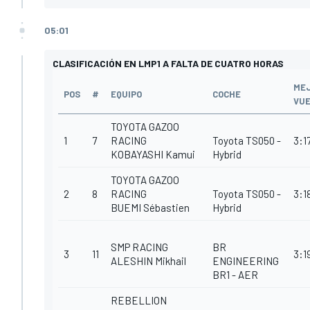
05:01
CLASIFICACIÓN EN LMP1 A FALTA DE CUATRO HORAS
ME
POS
#
EQUIPO
COCHE
VU
TOYOTA GAZOO
1
7
RACING
Toyota TS050 -
3:1
KOBAYASHI Kamui
Hybrid
TOYOTA GAZOO
2
8
RACING
Toyota TS050 -
3:1
BUEMI Sébastien
Hybrid
SMP RACING
BR
3
11
3:1
ALESHIN Mikhail
ENGINEERING
BR1 - AER
REBELLION