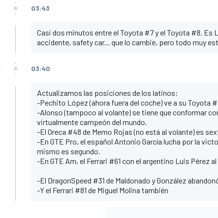
03:43
Casi dos minutos entre el Toyota #7 y el Toyota #8. Es Le
accidente, safety car... que lo cambie, pero todo muy est
03:40
Actualizamos las posiciones de los latinos:
-Pechito López (ahora fuera del coche) ve a su Toyota 
-Alonso (tampoco al volante) se tiene que conformar con
virtualmente campeón del mundo.
-El Oreca #48 de Memo Rojas (no está al volante) es sext
-En GTE Pro, el español Antonio García lucha por la vict
mismo es segundo.
-En GTE Am, el Ferrari #61 con el argentino Luis Pérez a
-El DragonSpeed #31 de Maldonado y González abandon
-Y el Ferrari #81 de Miguel Molina también