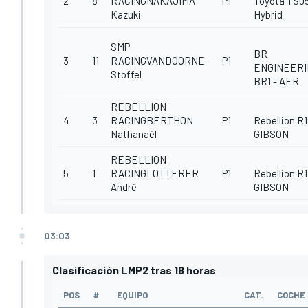
2
8
RACINGNAKAJIMA
P1
Toyota TS05
Kazuki
Hybrid
SMP
BR
3
11
RACINGVANDOORNE
P1
ENGINEERI
Stoffel
BR1 - AER
REBELLION
4
3
RACINGBERTHON
P1
Rebellion R1
Nathanaël
GIBSON
REBELLION
5
1
RACINGLOTTERER
P1
Rebellion R1
André
GIBSON
03:03
Clasificación LMP2 tras 18 horas
POS
#
EQUIPO
CAT.
COCHE