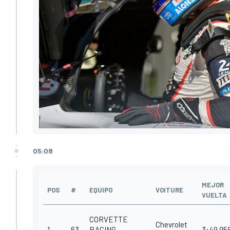
05:08
MEJOR
POS
#
EQUIPO
VOITURE
VUELTA
CORVETTE
Chevrolet
1
63
RACING
3:49.95