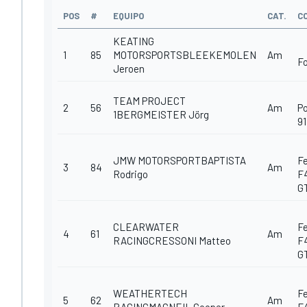
POS
#
EQUIPO
CAT.
C
KEATING
1
85
MOTORSPORTSBLEEKEMOLEN
Am
F
Jeroen
TEAM PROJECT
2
56
Am
P
1BERGMEISTER Jörg
9
JMW MOTORSPORTBAPTISTA
Fe
3
84
Am
Rodrigo
F
G
CLEARWATER
Fe
4
61
Am
RACINGCRESSONI Matteo
F
G
WEATHERTECH
Fe
5
62
Am
RACINGMACNEIL Cooper
F