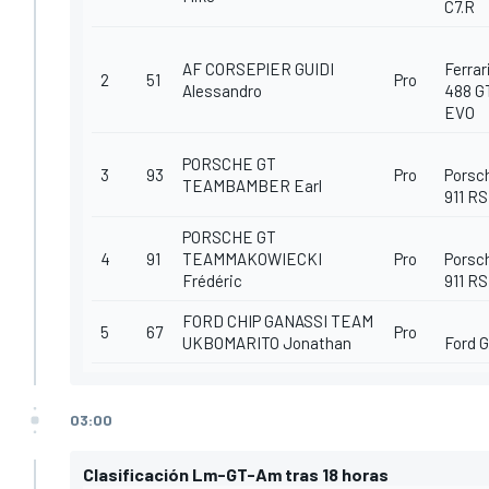
C7.R
AF CORSEPIER GUIDI
Ferrar
2
51
Pro
Alessandro
488 G
EVO
PORSCHE GT
3
93
Pro
Porsc
TEAMBAMBER Earl
911 R
PORSCHE GT
4
91
TEAMMAKOWIECKI
Pro
Porsc
Frédéric
911 R
FORD CHIP GANASSI TEAM
5
67
Pro
UKBOMARITO Jonathan
Ford 
03:00
Clasificación Lm-GT-Am tras 18 horas