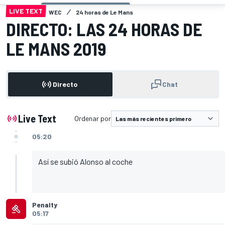
LIVE TEXT
WEC
24 horas de Le Mans
DIRECTO: LAS 24 HORAS DE
LE MANS 2019
Directo
Chat
Live Text
Ordenar por
05:20
Así se subió Alonso al coche
Penalty
05:17