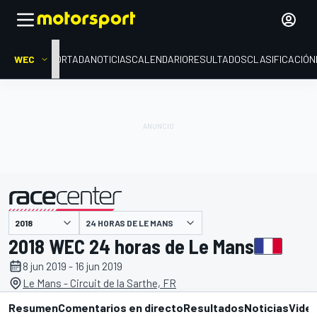
WEC
PORTADA
NOTICIAS
CALENDARIO
RESULTADOS
CLASIFICACIÓN
presentado por
24 HORAS DE LE MANS
2018 WEC 24 horas de Le Mans
8 jun 2019 - 16 jun 2019
Le Mans - Circuit de la Sarthe, FR
Resumen
Comentarios en directo
Resultados
Noticias
Vide