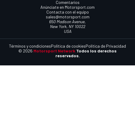
Comentarios
Anúnciate en Motorsport.com
Contacta con el equipo
sales@motorsport.com
650 Madison Avenue,
New York, NY 10022
USA
Términos y condiciones
Política de cookies
Política de Privacidad
© 2026
Motorsport Network
Todos los derechos
reservados.