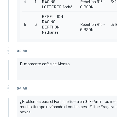
4
1
RACING
Rebellion R13 -
3:2
LOTTERER André
GIBSON
REBELLION
RACING
5
3
Rebellion R13 -
3:1
BERTHON
GIBSON
Nathanaël
04:49
El momento cafés de Alonso
04:48
¿Problemas para el Ford que lidera en GTE-Am? Los mec
mucho tiempo revisando el coche, pero Felipe Fraga vuel
boxes