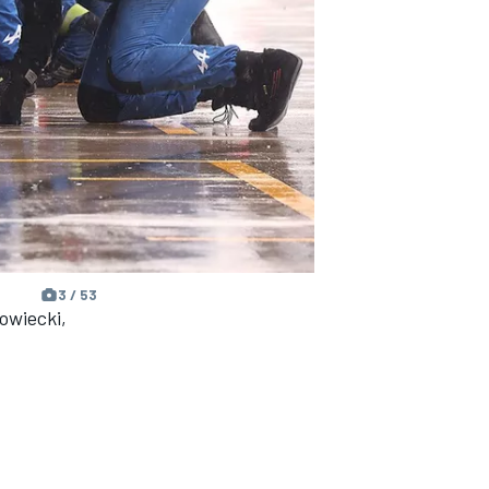
3 / 53
owiecki,