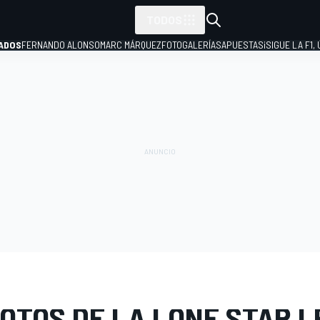
TODOS
ADOS
FERNANDO ALONSO
MARC MÁRQUEZ
FOTOGALERÍAS
APUESTAS
¡SIGUE LA F1,
P
E FOTOS
WEC
COTA
OTOS DE LA LONE STAR L