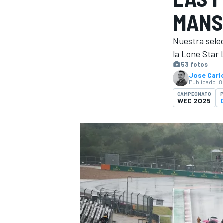
MANS
INDYCAR
WRC
Nuestra selec
la Lone Star
53 fotos
Jose Carlo
Publicado:
8
CAMPEONATO
P
WEC 2025
WEC
FÓRMULA E