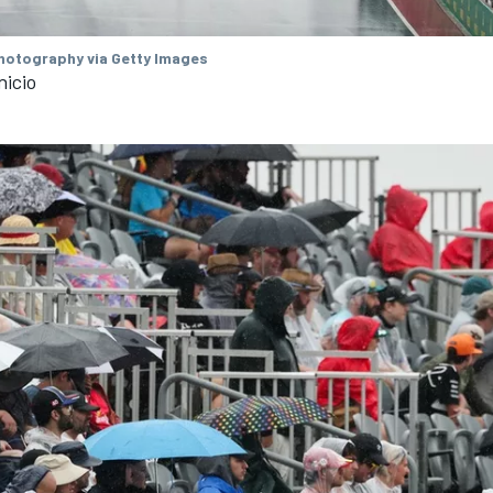
otography via Getty Images
nicio