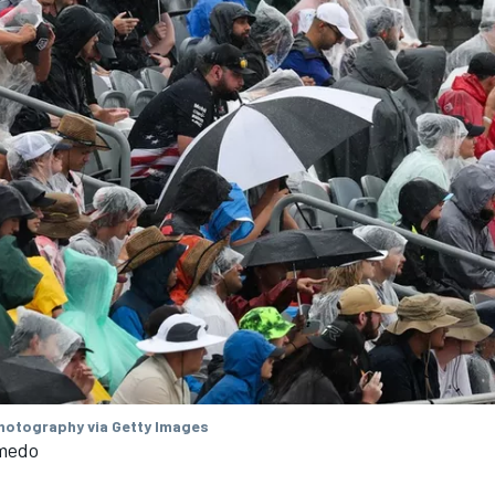
otography via Getty Images
medo