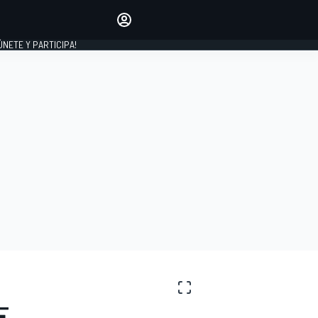
Haz que tu voz se escuche
comentando los artículos
 ÚNETE Y PARTICIPA!
INICIAR SESIÓN
EDICIÓN
ESPAÑA
E