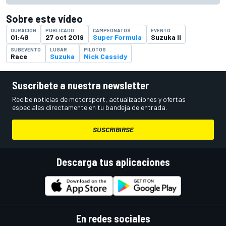
Sobre este vídeo
DURACIÓN
PUBLICADO
CAMPEONATOS
EVENTO
01:48
27 oct 2019
Super Formula
Suzuka II
SUBEVENTO
LUGAR
PILOTOS
Race
Suzuka
Nick Cassidy
Suscríbete a nuestra newsletter
Recibe noticias de motorsport, actualizaciones y ofertas
especiales directamente en tu bandeja de entrada.
SUSCRIBIRSE
Descarga tus aplicaciones
En redes sociales