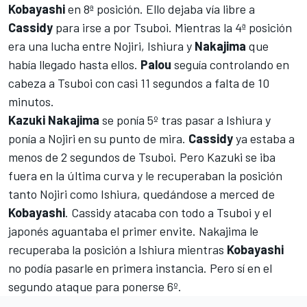
Kobayashi
en 8ª posición. Ello dejaba vía libre a
Cassidy
para irse a por Tsuboi. Mientras la 4ª posición
era una lucha entre Nojiri, Ishiura y
Nakajima
que
había llegado hasta ellos.
Palou
seguía controlando en
cabeza a Tsuboi con casi 11 segundos a falta de 10
minutos.
Kazuki Nakajima
se ponía 5º tras pasar a Ishiura y
ponía a Nojiri en su punto de mira.
Cassidy
ya estaba a
menos de 2 segundos de Tsuboi. Pero Kazuki se iba
fuera en la última curva y le recuperaban la posición
tanto Nojiri como Ishiura, quedándose a merced de
Kobayashi
. Cassidy atacaba con todo a Tsuboi y el
japonés aguantaba el primer envite. Nakajima le
recuperaba la posición a Ishiura mientras
Kobayashi
no podía pasarle en primera instancia. Pero sí en el
segundo ataque para ponerse 6º.