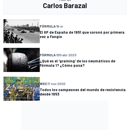
Carlos Barazal
FÓRMULA 1
9 m
El GP de España de 1951 que coronó por primera
vez a Fangio
FÓRMULA 1
30 abr 2023
¿Qué es el 'graining' de los neumáticos de
Fórmula 1? ¿Cómo pasa?
WEC
17 nov 2020
Todos los campeones del mundo de resistencia
desde 1953