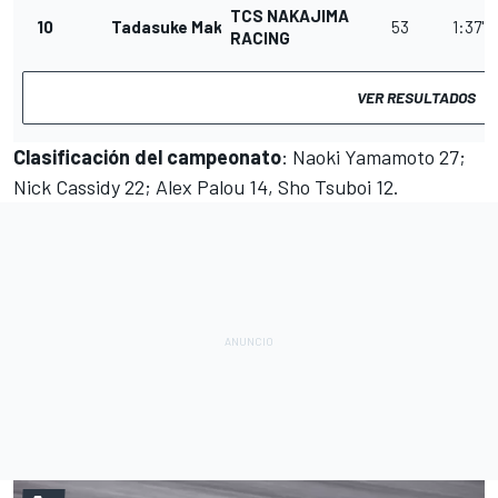
TCS NAKAJIMA
10
Tadasuke Makino
53
1:37'4
RACING
VER RESULTADOS
Clasificación del campeonato
: Naoki Yamamoto 27;
Nick Cassidy 22; Alex Palou 14, Sho Tsuboi 12.