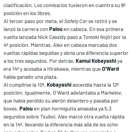
clasificación. Los comisarios tuvieron en cuentra su 8ª
posición en los libres.
Al tercer paso por meta, el
Safety Car
se retiró y se
lanzó la carrera con
Palou
en cabeza. En esa primera
vuelta lanzada Nick Cassidy pasó a Tomoki Nojiri por la
4ª posición. Mientras, Alex en cabeza marcaba dos
vueltas rápidas seguidas y abría una diferencia superior
a los tres segundos. Por detrás,
Kamui Kobayashi
ya
era 14ª y acosaba a Hirakawa, mientras que
O'Ward
había ganado una plaza.
Al cumplirse la 10ª,
Kobayashi
ascendía hasta la 12ª
posición. Igualmente, O`Ward adelantaba a Markelov,
que había perdido su alerón delantero y pasaba por
boxes.
Palou
en plan hormiguita amasaba ya 5,3
segundos sobre Tsuboi. Alex marcó otra vuelta rápida
en la 14ª, llevando la diferencia más allá de los ocho