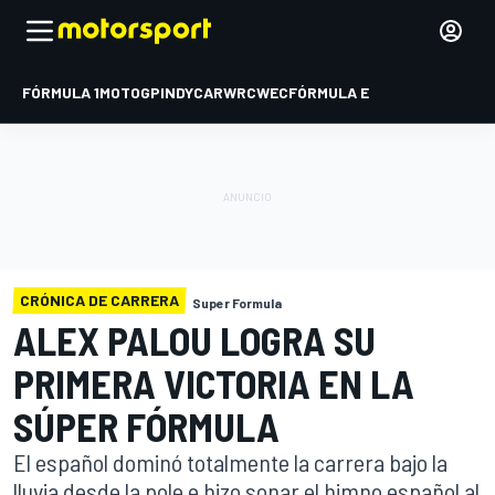
FÓRMULA 1
MOTOGP
INDYCAR
WRC
WEC
FÓRMULA E
CRÓNICA DE CARRERA
Super Formula
ALEX PALOU LOGRA SU
PRIMERA VICTORIA EN LA
SÚPER FÓRMULA
El español dominó totalmente la carrera bajo la
lluvia desde la pole e hizo sonar el himno español al