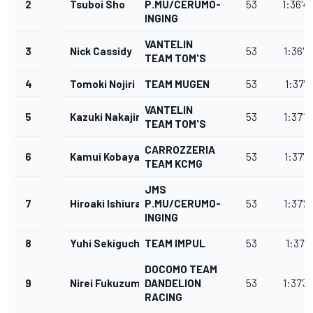
2
Tsuboi Sho
P.MU/CERUMO-
53
1:36'4
INGING
VANTELIN
3
Nick Cassidy
53
1:36'4
TEAM TOM'S
4
Tomoki Nojiri
TEAM MUGEN
53
1:37'1
VANTELIN
5
Kazuki Nakajima
53
1:37'1
TEAM TOM'S
CARROZZERIA
6
Kamui Kobayashi
53
1:37'1
TEAM KCMG
JMS
7
Hiroaki Ishiura
P.MU/CERUMO-
53
1:37'2
INGING
8
Yuhi Sekiguchi
TEAM IMPUL
53
1:37'3
DOCOMO TEAM
9
Nirei Fukuzumi
DANDELION
53
1:37'3
RACING