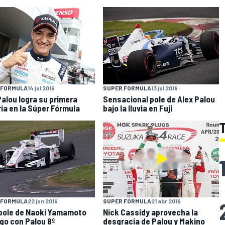
 FORMULA
14 jul 2019
SUPER FORMULA
13 jul 2019
Palou logra su primera
Sensacional pole de Alex Palou
ria en la Súper Fórmula
bajo la lluvia en Fuji
 FORMULA
22 jun 2019
SUPER FORMULA
21 abr 2019
pole de Naoki Yamamoto
Nick Cassidy aprovecha la
go con Palou 8º
desgracia de Palou y Makino