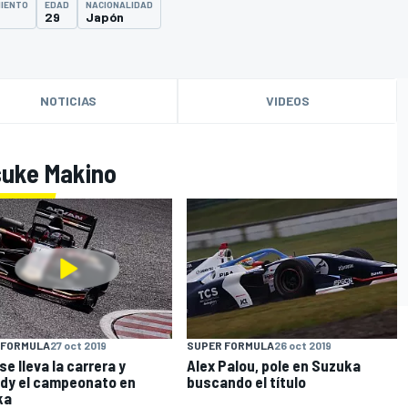
MIENTO
EDAD
NACIONALIDAD
29
Japón
NOTICIAS
VIDEOS
suke Makino
 FORMULA
27 oct 2019
SUPER FORMULA
26 oct 2019
 se lleva la carrera y
Alex Palou, pole en Suzuka
dy el campeonato en
buscando el título
ka