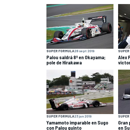
SUPER FORMULA
28 sept 2019
SUPER
Palou saldrá 8º en Okayama;
Alex 
pole de Hirakawa
victo
SUPER FORMULA
23 jun 2019
SUPER
Yamamoto imparable en Sugo
Gran 
con Palou quinto
en Su