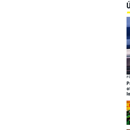
Ú
F
P
o
l