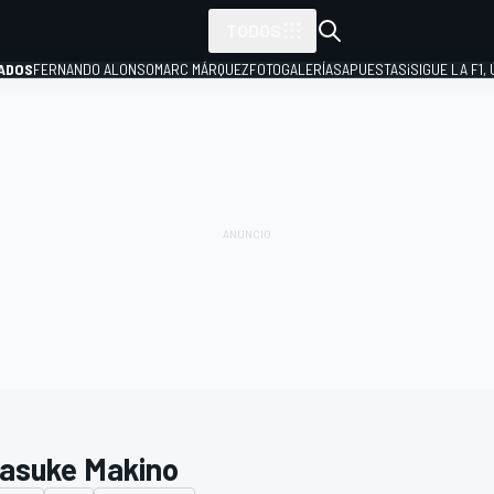
TODOS
ADOS
FERNANDO ALONSO
MARC MÁRQUEZ
FOTOGALERÍAS
APUESTAS
¡SIGUE LA F1,
P
asuke Makino