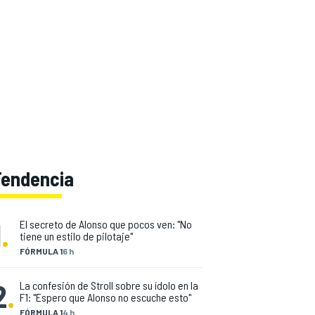
Tendencia
1
.
El secreto de Alonso que pocos ven: "No
tiene un estilo de pilotaje"
FÓRMULA 1
6 h
2
.
La confesión de Stroll sobre su ídolo en la
F1: "Espero que Alonso no escuche esto"
FÓRMULA 1
4 h