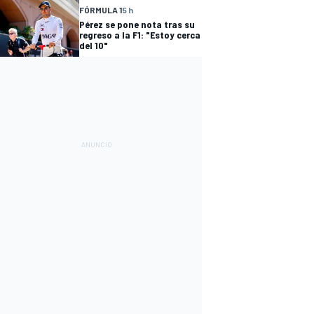
FÓRMULA 1
5 h
Pérez se pone nota tras su
regreso a la F1: "Estoy cerca
del 10"