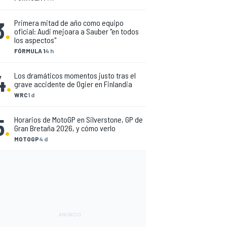
3
.
Primera mitad de año como equipo
oficial: Audi mejoara a Sauber "en todos
los aspectos"
FÓRMULA 1
4 h
4
.
Los dramáticos momentos justo tras el
grave accidente de Ogier en Finlandia
WRC
1 d
5
.
Horarios de MotoGP en Silverstone, GP de
Gran Bretaña 2026, y cómo verlo
MOTOGP
4 d