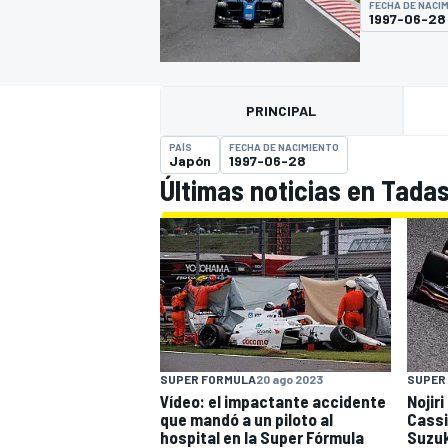
FECHA DE NACI
1997-06-28
INDYCAR
WRC
PRINCIPAL
PAÍS
FECHA DE NACIMIENTO
Japón
1997-06-28
Últimas noticias en Tada
WEC
FÓRMULA E
SUPER FORMULA
20 ago 2023
SUPER
Vídeo: el impactante accidente
Nojiri
que mandó a un piloto al
Cassi
hospital en la Super Fórmula
Suzu