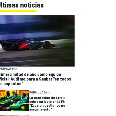
ltimas noticias
ÓRMULA 1
4 h
rimera mitad de año como equipo
ficial: Audi mejoara a Sauber "en todos
os aspectos"
FÓRMULA 1
4 h
La confesión de Stroll
sobre su ídolo en la F1:
"Espero que Alonso no
escuche esto"