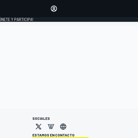
Haz que tu voz se escuche
comentando los artículos
 ÚNETE Y PARTICIPA!
INICIAR SESIÓN
EDICIÓN
ESPAÑA
SOCIALES
ESTAMOS EN CONTACTO