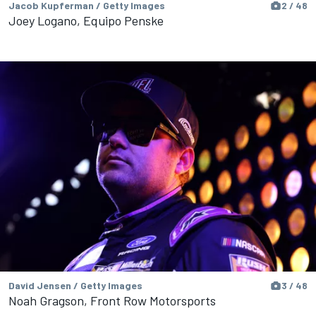
Jacob Kupferman / Getty Images
2 / 48
Joey Logano, Equipo Penske
David Jensen / Getty Images
3 / 48
Noah Gragson, Front Row Motorsports