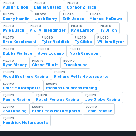
PILOTO
PILOTO
PILOTO
Austin Dillon
Daniel Suarez
Connor Zilisch
PILOTO
PILOTO
PILOTO
PILOTO
Denny Hamlin
Josh Berry
Erik Jones
Michael McDowell
PILOTO
PILOTO
PILOTO
PILOTO
Kyle Busch
A.J. Allmendinger
Kyle Larson
Ty Dillon
PILOTO
PILOTO
PILOTO
PILOTO
Brad Keselowski
Tyler Reddick
Ty Gibbs
William Byron
PILOTO
PILOTO
PILOTO
Bubba Wallace
Joey Logano
Noah Gragson
PILOTO
PILOTO
EQUIPO
Ryan Blaney
Chase Elliott
Trackhouse
EQUIPO
EQUIPO
Wood Brothers Racing
Richard Petty Motorsports
EQUIPO
EQUIPO
Spire Motorsports
Richard Childress Racing
EQUIPO
EQUIPO
EQUIPO
Kaulig Racing
Roush Fenway Racing
Joe Gibbs Racing
EQUIPO
EQUIPO
EQUIPO
23XI Racing
Front Row Motorsports
Team Penske
EQUIPO
Hendrick Motorsports