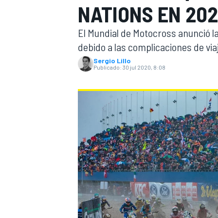
NATIONS EN 20
INDYCAR
WRC
El Mundial de Motocross anunció l
debido a las complicaciones de via
Sergio Lillo
Publicado:
30 jul 2020, 8:08
WEC
FÓRMULA E