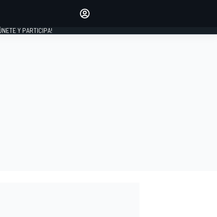
Haz que tu voz se escuche
comentando los artículos
 ÚNETE Y PARTICIPA!
INICIAR SESIÓN
EDICIÓN
ESPAÑA