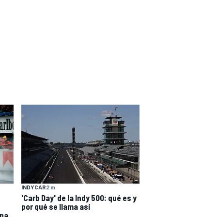
INDYCAR
2 m
'Carb Day' de la Indy 500: qué es y
por qué se llama así
ona