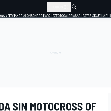
TODOS
ADOS
FERNANDO ALONSO
MARC MÁRQUEZ
FOTOGALERÍAS
APUESTAS
¡SIGUE LA F1,
P
DA SIN MOTOCROSS OF