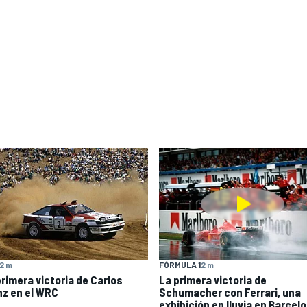
2 m
FÓRMULA 1
2 m
primera victoria de Carlos
La primera victoria de
nz en el WRC
Schumacher con Ferrari, una
exhibición en lluvia en Barcel