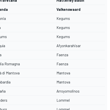
n Bretaña
Matterley Basin
anda
Valkenswaard
onia
Kegums
a
Kegums
gums
Kegums
uía
Afyonkarahisar
ia
Faenza
lia Romagna
Faenza
à di Mantova
Mantova
bardía
Mantova
aña
Arroyomolinos
nders
Lommel
burg
Lommel