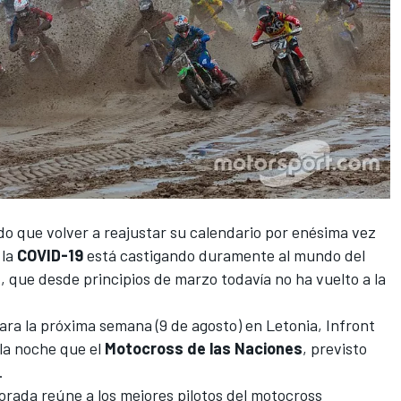
o que volver a reajustar su calendario por enésima vez
 la
COVID-19
está castigando duramente al mundo del
s
, que
desde principios de marzo
todavía no ha vuelto a la
ra la próxima semana (9 de agosto) en Letonia, Infront
 la noche que el
Motocross de las Naciones
, previsto
.
porada reúne a los mejores pilotos del motocross