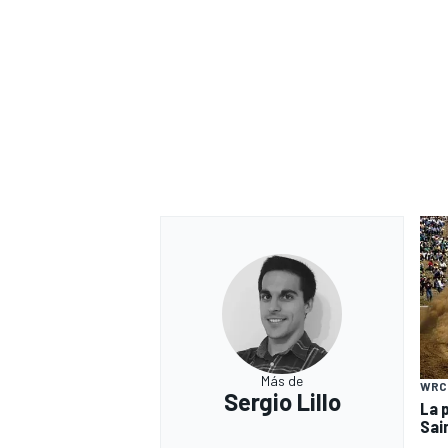
Más de
WRC
Sergio Lillo
La 
Sai