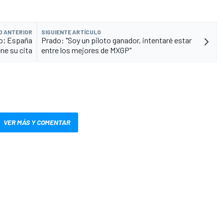
O ANTERIOR
SIGUIENTE ARTÍCULO
to; España
Prado: "Soy un piloto ganador, intentaré estar
ne su cita
entre los mejores de MXGP"
VER MÁS Y COMENTAR