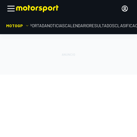
MOTOGP
PORTADA
NOTICIAS
CALENDARIO
RESULTADOS
CLASIFICA