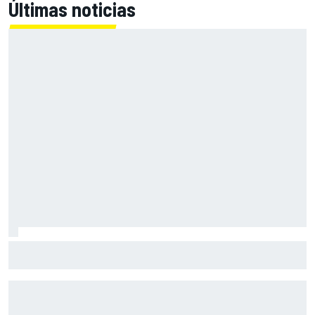
Últimas noticias
Fittipaldi explica por qué el duelo entre Antonelli y Russell
es bueno para la F1