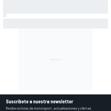
A qué hora es hoy la carrera sprint y la clasificación de
MotoGP en Silverstone
Suscríbete a nuestra newsletter
Recibe noticias de motorsport, actualizaciones y ofertas