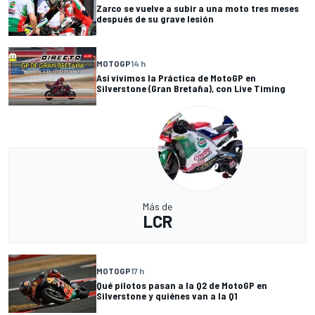
Zarco se vuelve a subir a una moto tres meses
después de su grave lesión
MOTOGP
14 h
Así vivimos la Práctica de MotoGP en
Silverstone (Gran Bretaña), con Live Timing
Más de
LCR
MOTOGP
17 h
Qué pilotos pasan a la Q2 de MotoGP en
Silverstone y quiénes van a la Q1