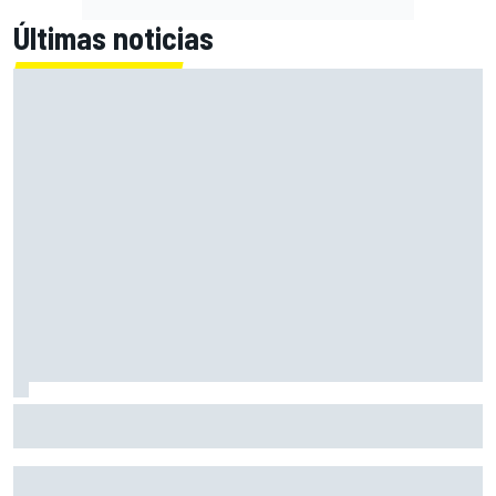
Últimas noticias
El momento en el que Stroll llegó a dejar de disfrutar de las
carreras