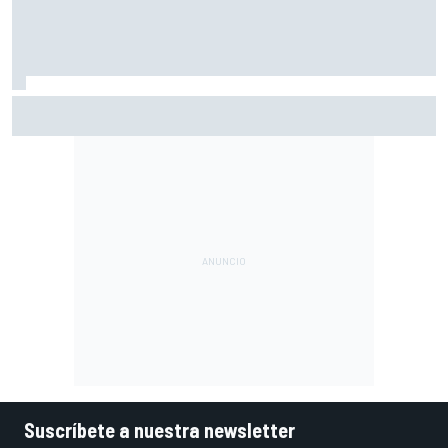
Vowles defiende el proyecto de Williams pese a sus pobres
resultados en 2026
Suscríbete a nuestra newsletter