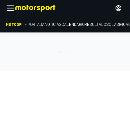
MOTOGP
PORTADA
NOTICIAS
CALENDARIO
RESULTADOS
CLASIFICA