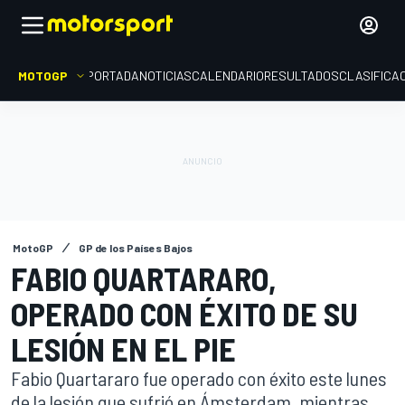
MOTOGP
PORTADA
NOTICIAS
CALENDARIO
RESULTADOS
CLASIFICA
MotoGP
GP de los Países Bajos
FABIO QUARTARARO,
OPERADO CON ÉXITO DE SU
LESIÓN EN EL PIE
Fabio Quartararo fue operado con éxito este lunes
de la lesión que sufrió en Ámsterdam, mientras