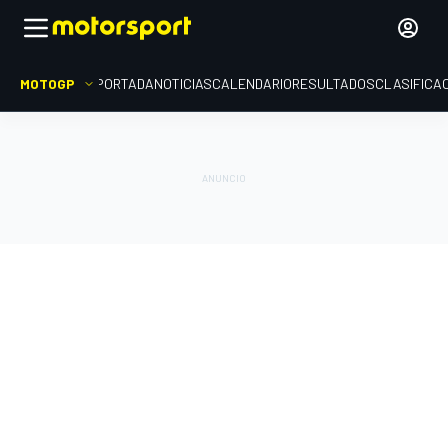
MOTOGP
PORTADA
NOTICIAS
CALENDARIO
RESULTADOS
CLASIFICA