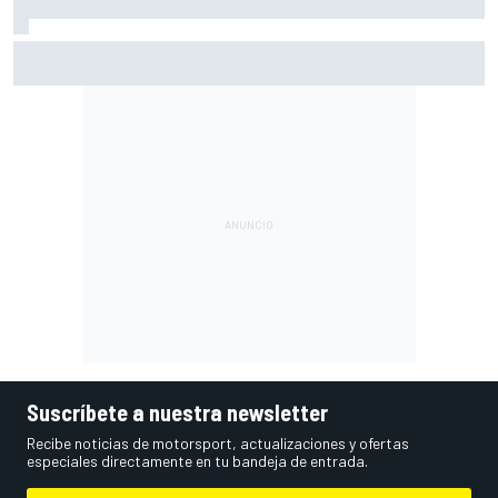
Por qué los progresos "no satisfacen" a Red Bull hasta
darle a Verstappen un coche ganador
Suscríbete a nuestra newsletter
Recibe noticias de motorsport, actualizaciones y ofertas
especiales directamente en tu bandeja de entrada.