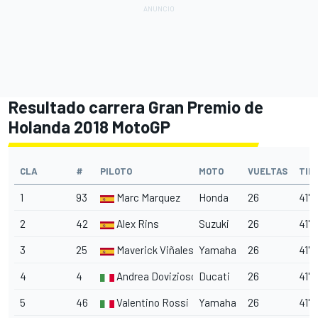
Resultado carrera Gran Premio de
Holanda 2018 MotoGP
CLA
#
PILOTO
MOTO
VUELTAS
TIE
1
93
Marc Marquez
Honda
26
41'1
2
42
Alex Rins
Suzuki
26
41'1
3
25
Maverick Viñales
Yamaha
26
41'16
4
4
Andrea Dovizioso
Ducati
26
41'1
5
46
Valentino Rossi
Yamaha
26
41'1