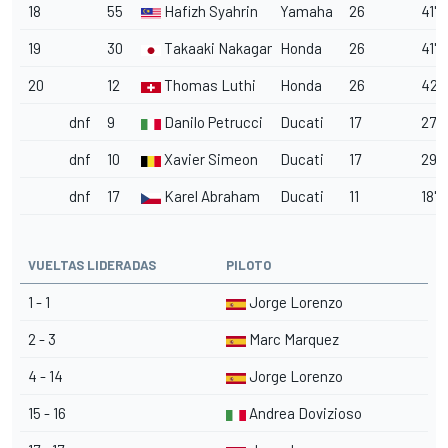
18
55
Hafizh Syahrin
Yamaha
26
41'4
19
30
Takaaki Nakagami
Honda
26
41'4
20
12
Thomas Luthi
Honda
26
42'0
dnf
9
Danilo Petrucci
Ducati
17
27'0
dnf
10
Xavier Simeon
Ducati
17
29'
dnf
17
Karel Abraham
Ducati
11
18'0
VUELTAS LIDERADAS
PILOTO
1 - 1
Jorge Lorenzo
2 - 3
Marc Marquez
4 - 14
Jorge Lorenzo
15 - 16
Andrea Dovizioso