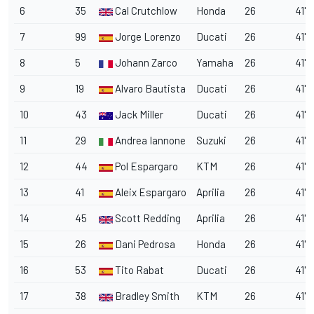
6
35
Cal Crutchlow
Honda
26
41'1
7
99
Jorge Lorenzo
Ducati
26
41'1
8
5
Johann Zarco
Yamaha
26
41'2
9
19
Alvaro Bautista
Ducati
26
41'2
10
43
Jack Miller
Ducati
26
41'2
11
29
Andrea Iannone
Suzuki
26
41'2
12
44
Pol Espargaro
KTM
26
41'2
13
41
Aleix Espargaro
Aprilia
26
41'2
14
45
Scott Redding
Aprilia
26
41'2
15
26
Dani Pedrosa
Honda
26
41'2
16
53
Tito Rabat
Ducati
26
41'3
17
38
Bradley Smith
KTM
26
41'4