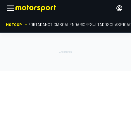
MOTOGP
PORTADA
NOTICIAS
CALENDARIO
RESULTADOS
CLASIFICA