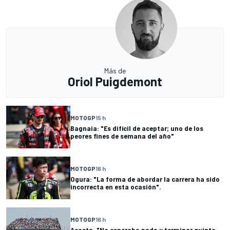
Más de
Oriol Puigdemont
MOTOGP
15 h
Bagnaia: "Es difícil de aceptar; uno de los
peores fines de semana del año"
MOTOGP
16 h
Ogura: "La forma de abordar la carrera ha sido
incorrecta en esta ocasión".
MOTOGP
16 h
Acosta: "No esperaba nada y terminar quinto