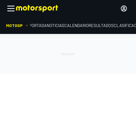
MOTOGP
PORTADA
NOTICIAS
CALENDARIO
RESULTADOS
CLASIFICA