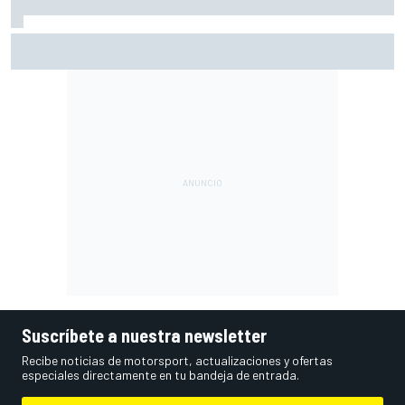
Ogura: "No estaba seguro de poder acabar la carrera por la
degradación"
Suscríbete a nuestra newsletter
Recibe noticias de motorsport, actualizaciones y ofertas
especiales directamente en tu bandeja de entrada.