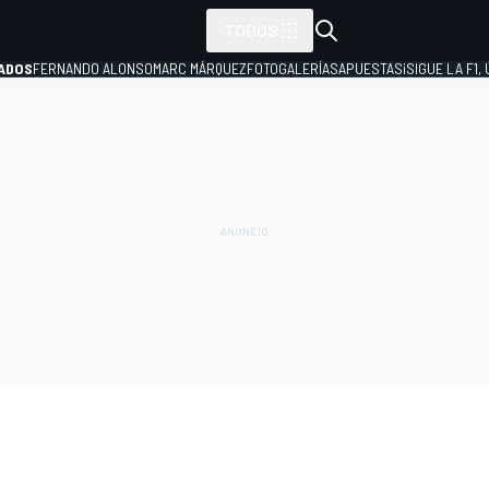
TODOS
ADOS
FERNANDO ALONSO
MARC MÁRQUEZ
FOTOGALERÍAS
APUESTAS
¡SIGUE LA F1,
P