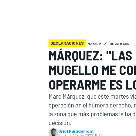
INDYCAR
WRC
DECLARACIONES
MotoGP
GP de Italia
MÁRQUEZ: "LAS 
MUGELLO ME CO
OPERARME ES L
Marc Márquez, que este martes vi
operación en el húmero derecho, re
WEC
FÓRMULA E
la zona que más problemas le ha da
decisión.
Oriol Puigdemont
Editado:
30 may 2022, 11:26