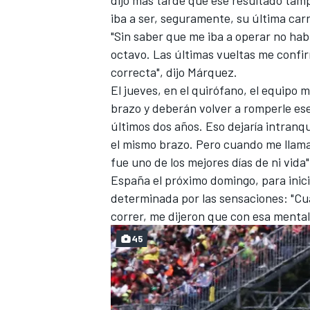
iba a ser, seguramente, su última carr
"Sin saber que me iba a operar no h
octavo. Las últimas vueltas me confir
correcta", dijo Márquez.
El jueves, en el quirófano, el equipo 
brazo y deberán volver a romperle es
últimos dos años. Eso dejaría intranqu
el mismo brazo. Pero cuando me llamar
fue uno de los mejores días de ni vida
España el próximo domingo, para inic
determinada por las sensaciones: "Cu
correr, me dijeron que con esa menta
45