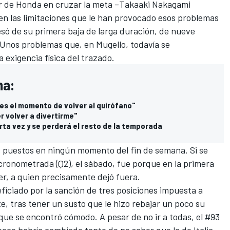
 de Honda en cruzar la meta –
Takaaki Nakagami
 en las limitaciones que le han provocado esos problemas
só de su primera baja de larga duración, de nueve
 Unos problemas que, en Mugello, todavía se
 exigencia física del trazado.
ma:
es el momento de volver al quirófano"
r volver a divertirme"
rta vez y se perderá el resto de la temporada
 puestos en ningún momento del fin de semana. Si se
 cronometrada (Q2), el sábado, fue porque en la primera
er
, a quien precisamente dejó fuera.
iciado por la sanción de tres posiciones impuesta a
e, tras tener un susto que le hizo rebajar un poco su
 que se encontró cómodo. A pesar de no ir a todas, el #93
oco habría cambiado tanto de no saber que la de Italia