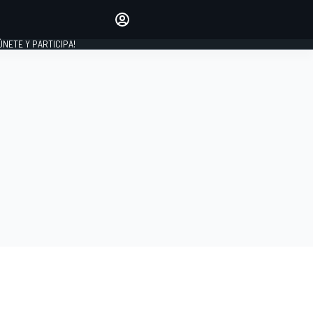
Haz que tu voz se escuche
comentando los artículos
 ÚNETE Y PARTICIPA!
INICIAR SESIÓN
EDICIÓN
ESPAÑA