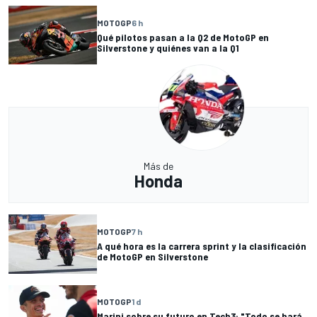
MOTOGP
6 h
Qué pilotos pasan a la Q2 de MotoGP en
Silverstone y quiénes van a la Q1
Más de
Honda
MOTOGP
7 h
A qué hora es la carrera sprint y la clasificación
de MotoGP en Silverstone
MOTOGP
1 d
Marini sobre su futuro en Tech3: "Todo se hará