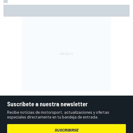
Márquez: "El año pasado marcaba la diferencia en puntos
en los que ahora voy algo peor"
Suscríbete a nuestra newsletter
Recibe noticias de motorsport, actualizaciones y ofertas
especiales directamente en tu bandeja de entrada.
SUSCRIBIRSE