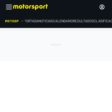
MOTOGP
PORTADA
NOTICIAS
CALENDARIO
RESULTADOS
CLASIFICA