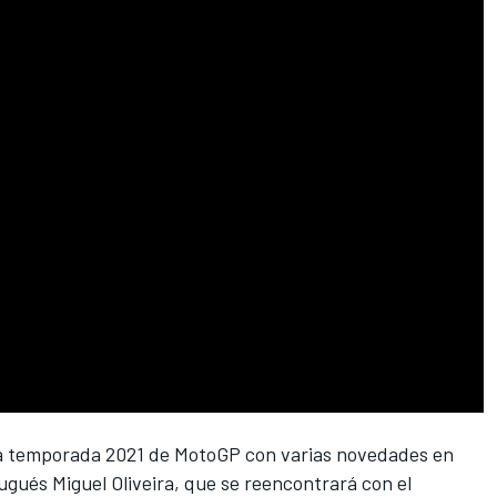
la temporada 2021 de
MotoGP
con varias novedades en
rtugués
Miguel Oliveira
, que se reencontrará con el