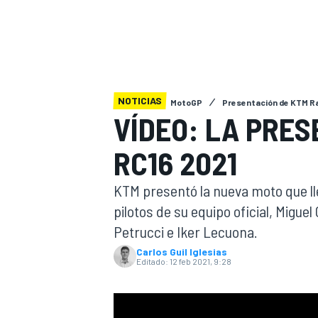
INDYCAR
WRC
NOTICIAS
MotoGP
Presentación de KTM R
VÍDEO: LA PRES
RC16 2021
KTM presentó la nueva moto que ll
pilotos de su equipo oficial, Miguel 
Petrucci e Iker Lecuona.
WEC
FÓRMULA E
Carlos Guil Iglesias
Editado:
12 feb 2021, 9:28