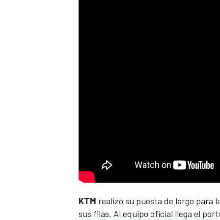
KTM
realizó su puesta de largo para 
sus filas. Al equipo oficial llega el po