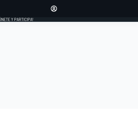
Haz que tu voz se escuche
comentando los artículos
 ÚNETE Y PARTICIPA!
INICIAR SESIÓN
EDICIÓN
ESPAÑA