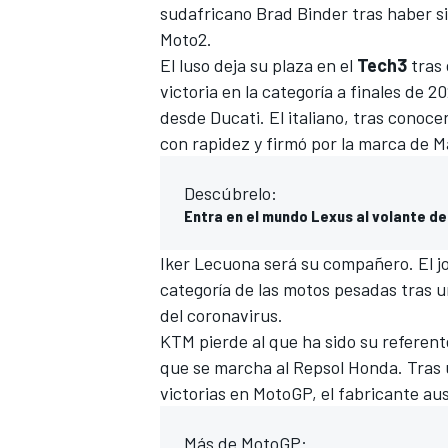
sudafricano
Brad Binder
tras haber s
Moto2
.
El luso deja su plaza en el
Tech3
tras 
victoria en la categoría a finales de 
desde Ducati. El italiano, tras conoc
con rapidez y firmó por la marca de M
Descúbrelo:
Entra en el mundo Lexus al volante de
Iker Lecuona
será su compañero. El j
categoría de las motos pesadas tras un
del coronavirus.
KTM pierde al que ha sido su referent
que se marcha al Repsol Honda. Tras u
victorias en MotoGP, el fabricante au
Más de MotoGP: