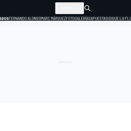
TODOS
ADOS
FERNANDO ALONSO
MARC MÁRQUEZ
FOTOGALERÍAS
APUESTAS
¡SIGUE LA F1,
P