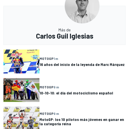
Más de
Carlos Guil Iglesias
MOTOGP
1 m
16 años del inicio de la leyenda de Marc Márquez
MOTOGP
9 m
10-10-10: el día del motociclismo español
MOTOGP
9 m
MotoGP: los 10 pilotos más jóvenes en ganar en
la categoría reina