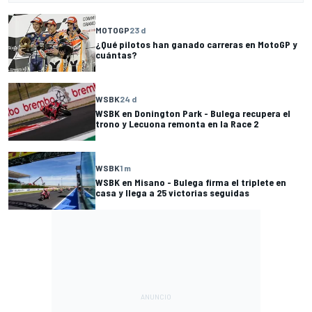
MOTOGP
23 d
¿Qué pilotos han ganado carreras en MotoGP y
cuántas?
WSBK
24 d
WSBK en Donington Park - Bulega recupera el
trono y Lecuona remonta en la Race 2
WSBK
1 m
WSBK en Misano - Bulega firma el triplete en
casa y llega a 25 victorias seguidas