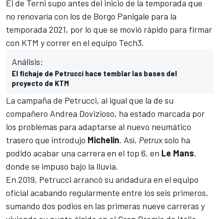
El de Terni supo antes del inicio de la temporada que
no renovaría con los de Borgo Panigale
para la
temporada 2021, por lo que se movió rápido para
firmar
con KTM y correr en el equipo Tech3
.
Análisis:
El fichaje de Petrucci hace temblar las bases del
proyecto de KTM
La campaña de
Petrucci
, al igual que la de su
compañero
Andrea Dovizioso
, ha estado marcada por
los problemas para adaptarse al nuevo neumático
trasero que introdujo
Michelin
. Así,
Petrux
solo ha
podido acabar una carrera en el top 6, en
Le Mans
,
donde
se impuso bajo la lluvia
.
En 2019, Petrucci arrancó su andadura en el equipo
oficial acabando regularmente entre los seis primeros,
sumando dos podios en las primeras nueve carreras y
viviendo su punto álgido en el Gran Premio de Italia,