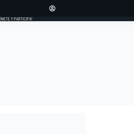
Haz que tu voz se escuche
comentando los artículos
 ÚNETE Y PARTICIPA!
INICIAR SESIÓN
EDICIÓN
ESPAÑA