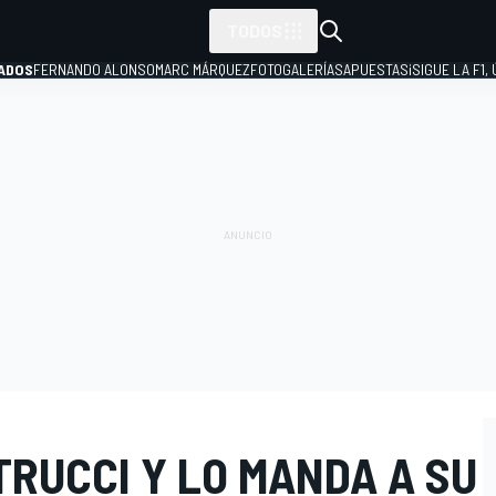
TODOS
ADOS
FERNANDO ALONSO
MARC MÁRQUEZ
FOTOGALERÍAS
APUESTAS
¡SIGUE LA F1,
P
TRUCCI Y LO MANDA A SU