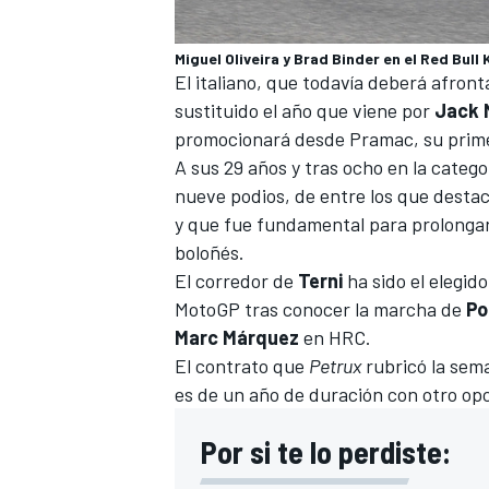
Miguel Oliveira y Brad Binder en el Red Bul
El italiano, que todavía deberá afront
sustituido el año que viene por
Jack M
promocionará desde Pramac, su prime
A sus 29 años y tras ocho en la categ
nueve podios, de entre los que destac
y que fue fundamental para prolongar 
boloñés.
El corredor de
Terni
ha sido el elegid
MÁS CATEGORÍAS
MotoGP tras conocer la marcha de
Po
Marc Márquez
en HRC
.
El contrato que
Petrux
rubricó la sema
es de un año de duración con otro opc
Por si te lo perdiste: