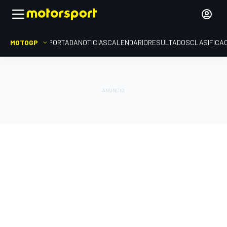
MOTOGP
PORTADA
NOTICIAS
CALENDARIO
RESULTADOS
CLASIFICA