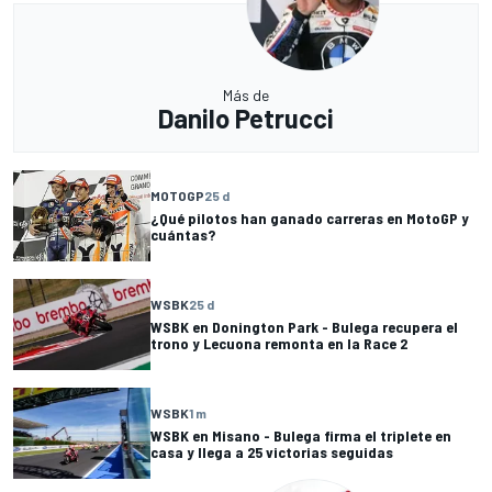
Más de
Danilo Petrucci
MOTOGP
25 d
¿Qué pilotos han ganado carreras en MotoGP y
cuántas?
WSBK
25 d
WSBK en Donington Park - Bulega recupera el
trono y Lecuona remonta en la Race 2
WSBK
1 m
WSBK en Misano - Bulega firma el triplete en
casa y llega a 25 victorias seguidas