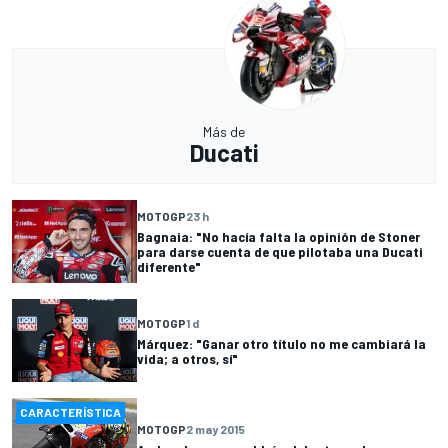
Más de
Ducati
MOTOGP
23 h
Bagnaia: "No hacía falta la opinión de Stoner
para darse cuenta de que pilotaba una Ducati
diferente"
MOTOGP
1 d
Márquez: "Ganar otro título no me cambiará la
vida; a otros, sí"
CARACTERÍSTICA
MOTOGP
2 may 2015