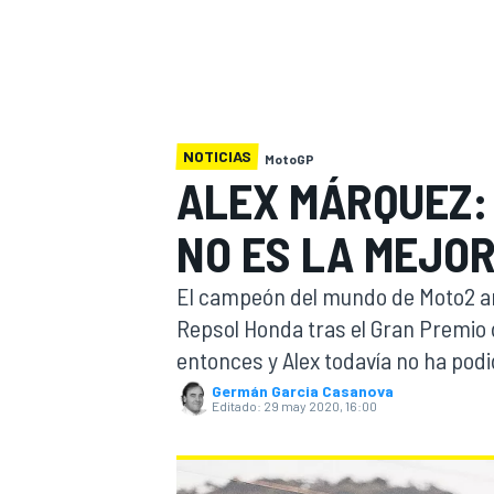
INDYCAR
WRC
NOTICIAS
MotoGP
ALEX MÁRQUEZ:
NO ES LA MEJO
El campeón del mundo de Moto2 anu
Repsol Honda tras el Gran Premio
entonces y Alex todavía no ha pod
WEC
FÓRMULA E
Germán Garcia Casanova
Editado:
29 may 2020, 16:00