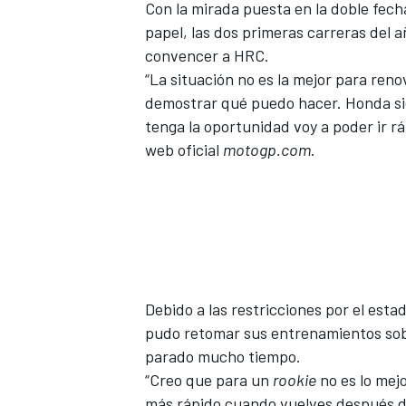
Con
la mirada puesta en la doble fecha 
papel, las dos primeras carreras del 
convencer a HRC.
“La situación no es la mejor para ren
demostrar qué puedo hacer. Honda si
tenga la oportunidad voy a poder ir r
web oficial
motogp.com
.
MÁS CATEGORÍAS
Debido a las restricciones por el esta
pudo retomar sus entrenamientos so
parado mucho tiempo.
“Creo que para un
rookie
no es lo mejo
más rápido cuando vuelves después 