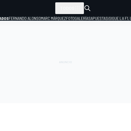
TODOS
ADOS
FERNANDO ALONSO
MARC MÁRQUEZ
FOTOGALERÍAS
APUESTAS
¡SIGUE LA F1,
P