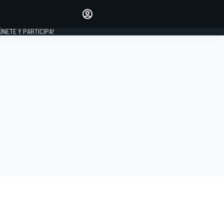
Haz que tu voz se escuche
comentando los artículos
 ÚNETE Y PARTICIPA!
INICIAR SESIÓN
EDICIÓN
ESPAÑA