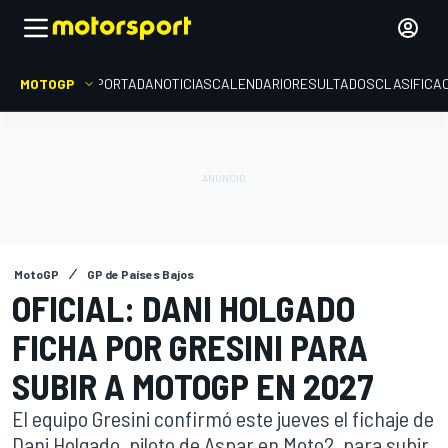
MOTOGP
PORTADA
NOTICIAS
CALENDARIO
RESULTADOS
CLASIFICA
MotoGP
GP de Países Bajos
OFICIAL: DANI HOLGADO
FICHA POR GRESINI PARA
SUBIR A MOTOGP EN 2027
El equipo Gresini confirmó este jueves el fichaje de
Dani Holgado, piloto de Aspar en Moto2, para subir