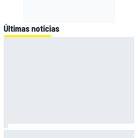
Últimas noticias
A qué hora es el viernes de MotoGP en Silverstone (FP1 y