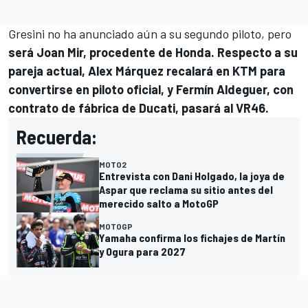
Gresini no ha anunciado aún a su segundo piloto, pero
será
Joan Mir
, procedente de
Honda
. Respecto a su
pareja actual,
Alex Márquez
recalará en
KTM
para
convertirse en piloto oficial, y
Fermín Aldeguer
, con
contrato de fábrica de Ducati, pasará al
VR46
.
Recuerda:
MOTO2
Entrevista con Dani Holgado, la joya de
Aspar que reclama su sitio antes del
merecido salto a MotoGP
MOTOGP
Yamaha confirma los fichajes de Martín
y Ogura para 2027