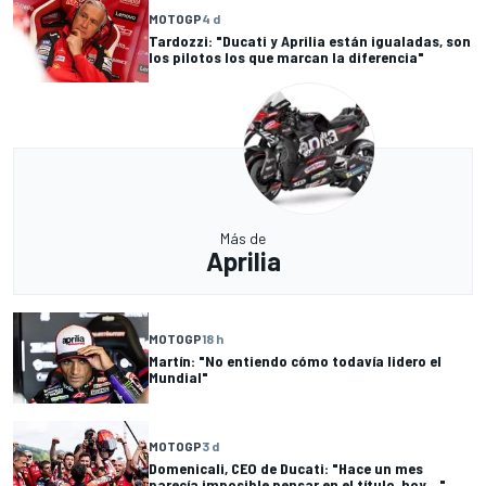
MOTOGP
4 d
Tardozzi: "Ducati y Aprilia están igualadas, son
los pilotos los que marcan la diferencia"
Más de
Aprilia
MOTOGP
18 h
Martín: "No entiendo cómo todavía lidero el
Mundial"
MOTOGP
3 d
Domenicali, CEO de Ducati: "Hace un mes
parecía imposible pensar en el título, hoy..."