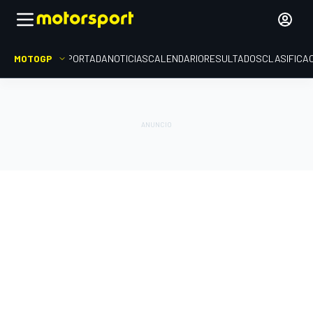
MOTOGP
PORTADA
NOTICIAS
CALENDARIO
RESULTADOS
CLASIFICA