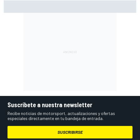
El momento en el que Stroll llegó a dejar de disfrutar de las
carreras
Suscríbete a nuestra newsletter
Recibe noticias de motorsport, actualizaciones y ofertas
especiales directamente en tu bandeja de entrada.
SUSCRIBIRSE