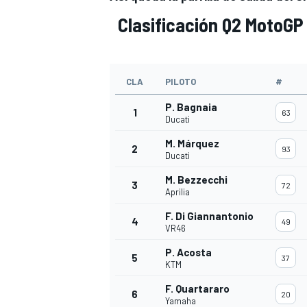
Clasificación Q2 MotoGP
CLA
PILOTO
#
P. Bagnaia
1
63
Ducati
M. Márquez
2
93
Ducati
M. Bezzecchi
3
72
Aprilia
F. Di Giannantonio
4
49
VR46
P. Acosta
5
37
KTM
F. Quartararo
6
20
Yamaha