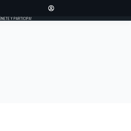
Haz que tu voz se escuche
comentando los artículos
 ÚNETE Y PARTICIPA!
INICIAR SESIÓN
EDICIÓN
ESPAÑA