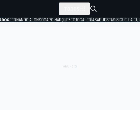
TODOS
ADOS
FERNANDO ALONSO
MARC MÁRQUEZ
FOTOGALERÍAS
APUESTAS
¡SIGUE LA F1,
P