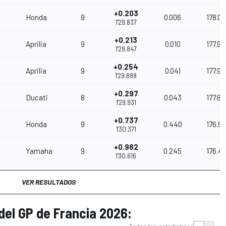
+0.203
Honda
9
0.006
178.0
1'29.837
+0.213
Aprilia
9
0.010
177.98
1'29.847
+0.254
Aprilia
9
0.041
177.90
1'29.888
+0.297
Ducati
8
0.043
177.81
1'29.931
+0.737
Honda
9
0.440
176.9
1'30.371
+0.982
Yamaha
9
0.245
176.4
1'30.616
VER RESULTADOS
del GP de Francia 2026: