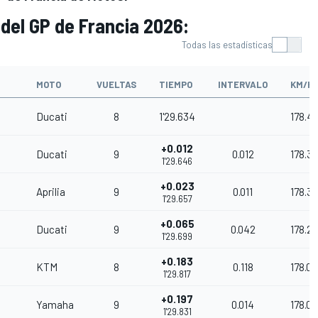
 del GP de Francia 2026:
Todas las estadísticas
MOTO
VUELTAS
TIEMPO
INTERVALO
KM/H
Ducati
8
1'29.634
178.4
+0.012
Ducati
9
0.012
178.38
1'29.646
+0.023
Aprilia
9
0.011
178.3
1'29.657
+0.065
Ducati
9
0.042
178.2
1'29.699
+0.183
KTM
8
0.118
178.0
1'29.817
+0.197
Yamaha
9
0.014
178.01
1'29.831