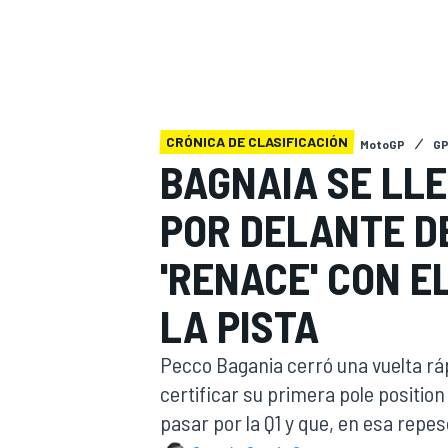
INDYCAR
WRC
CRÓNICA DE CLASIFICACIÓN
MotoGP
GP
BAGNAIA SE LLE
POR DELANTE D
'RENACE' CON E
LA PISTA
WEC
FÓRMULA E
Pecco Bagania cerró una vuelta ráp
certificar su primera pole positio
pasar por la Q1 y que, en esa repesc