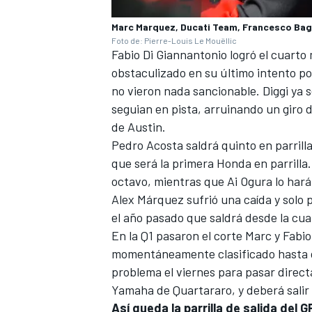
Marc Marquez, Ducati Team, Francesco Bag
Foto de: Pierre-Louis Le Mouëllic
Fabio Di Giannantonio
logró el cuarto 
obstaculizado en su último intento po
no vieron nada sancionable. Diggi ya
seguian en pista, arruinando un giro 
de Austin.
Pedro Acosta
saldrá quinto en parrill
que será la primera
Honda
en parrilla
octavo, mientras que
Ai Ogura
lo hará
Alex Márquez
sufrió una caída y solo
el año pasado que saldrá desde la cua
En la Q1 pasaron el corte Marc y Fabi
momentáneamente clasificado hasta que
problema el viernes para pasar direct
Yamaha
de Quartararo, y deberá salir 1
Así queda la parrilla de salida del