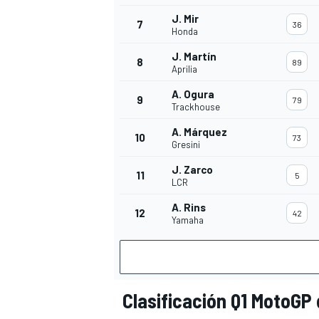
J. Mir
7
36
Honda
J. Martín
8
89
Aprilia
A. Ogura
9
79
Trackhouse
A. Márquez
10
73
Gresini
J. Zarco
11
5
LCR
A. Rins
12
42
Yamaha
Clasificación Q1 MotoGP 