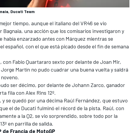
naia, Ducati Team
mejor tiempo, aunque el italiano del
VR46
se vio
r Bagnaia, una acción que los comisarios investigaron y
 se había enzarzado antes con Márquez mientras se
del español, con el que está picado desde el fin de semana
a, con
Fabio Quartararo
sexto por delante de
Joan Mir
,
.
Jorge Martín
no pudo cuadrar una buena vuelta y saldrá
 noveno.
 pudo ser décimo, por delante de
Johann Zarco
, ganador
rta fila con
Alex Rins
12º.
o, y se quedó por una décima
Raúl Fernández
, que estuvo
 el de Ducati fulminó el récord de la pista. Raúl, con
amente a la Q2, se vio sorprendido, sobre todo por la
3º en parrilla de salida.
 GP de Francia de MotoGP