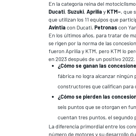
En la categoría reina del motociclismo
Ducati
,
Suzuki
,
Aprilia
y
KTM–
, que 
que utilizan los 11 equipos que particip
Avintia
con Ducati,
Petronas
con Ya
En los últimos años, para tratar de m
se rigen por la norma de las concesio
fueron Aprilia y KTM, pero KTM lo perd
en 2023 después de un positivo 2022.
¿Cómo se ganan las concesion
fábrica no logra alcanzar ningún 
constructores que califican para
¿Cómo se pierden las concesio
seis puntos que se otorgan en fun
cuentan tres puntos, el segundo p
La diferencia primordial entre los con
número de motores y su desarrollo du