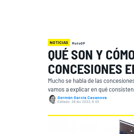
INDYCAR
WRC
NOTICIAS
MotoGP
QUÉ SON Y CÓM
CONCESIONES E
Mucho se habla de las concesiones 
vamos a explicar en qué consisten
Germán Garcia Casanova
Editado:
26 dic 2022, 8:03
WEC
FÓRMULA E