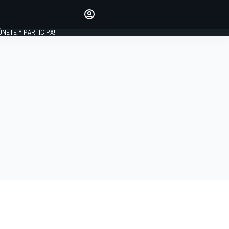
Haz que tu voz se escuche
comentando los artículos
 ÚNETE Y PARTICIPA!
INICIAR SESIÓN
EDICIÓN
ESPAÑA