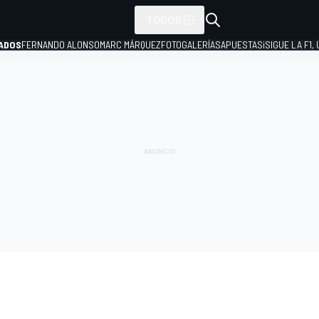
TODOS
ADOS
FERNANDO ALONSO
MARC MÁRQUEZ
FOTOGALERÍAS
APUESTAS
¡SIGUE LA F1,
P