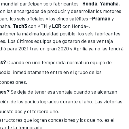
 mundial participan seis fabricantes –
Honda
,
Yamaha
,
son los encargados de producir y desarrollar los motores
an, los seis oficiales y los cinco satélites
–Pramac
y
maha,
Tech3
con KTM y
LCR
con Honda–.
antener la máxima igualdad posible, los seis fabricantes
nes. Los últimos equipos que gozaron de esa ventaja
ió para 2021 tras un gran 2020 y Aprilia ya no las tendrá
es?
Cuando en una temporada normal un equipo de
podio, inmediatamente entra en el grupo de los
 concesiones.
nes?
Se deja de tener esa ventaja cuando se alcanzan
ción de los podios logrados durante el año. Las victorias
uesto dos y el tercero uno.
structores que logran concesiones y los que no, es el
rante la temporada.